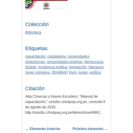
Colección
Biblioteca
Etiquetas
capacitación
,
ciudadanía
,
comunidades
amazónicas
,
comunidades andinas
,
democracia
,
Estado
,
incidencia política
,
legislación
,
liderazgo
,
mujer indígena
,
ONAMIAP
,
Perú
,
poder
,
política
Citación
Ada Chuecas y Karem Escudero, “Manual de
capacitación,”
cendoc.chirapaq.org.pe
, consulta 6
de agosto de 2026,
http://cendoc.chirapaq.org.pe/items/show/6962
.
← Elemento Anterior
Próximo elemento →