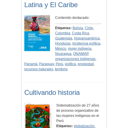
Latina y El Caribe
Contenido destacado:
......................................................
Etiquetas:
Bolivia
,
Chile
,
Colombia
,
Costa Rica
,
Guatemala
,
Hispanoamérica
,
Honduras
,
incidencia política
,
México
,
mujer indígena
,
Nicaragua
,
ONAMIAP
,
organizaciones indígenas
,
Panamá
,
Paraguay
,
Perú
,
política
,
propiedad
,
recursos naturales
,
territorio
Cultivando historia
Sistematización de 27 años
de proceso organizativo de
las mujeres indígenas en el
Perú
Etiquetas:
globalización
,