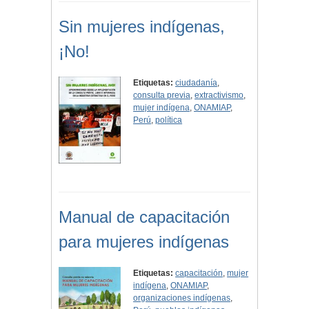
Sin mujeres indígenas,
¡No!
Etiquetas:
ciudadanía
,
consulta previa
,
extractivismo
,
mujer indígena
,
ONAMIAP
,
Perú
,
política
Manual de capacitación
para mujeres indígenas
Etiquetas:
capacitación
,
mujer
indígena
,
ONAMIAP
,
organizaciones indígenas
,