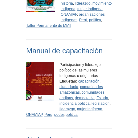
historia
,
liderazgo
,
movimiento
indígena
,
mujer indígena
,
ONAMIAP
,
organizaciones
indígenas
,
Perú
,
política
,
Taller Permanente de MMII
Manual de capacitación
Participación y liderazgo
político de las mujeres
indígenas u originarias
Etiquetas:
capacitación
,
ciudadanía
,
comunidades
amazónicas
,
comunidades
andinas
,
democracia
,
Estado
,
incidencia política
,
legislación
,
liderazgo
,
mujer indígena
,
ONAMIAP
,
Perú
,
poder
,
política