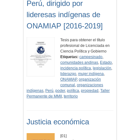
Perú, dirigido por
lideresas indígenas de
ONAMIAP [2016-2019]
Tesis para obtener el título
profesional de Licenciada en
Ciencia Política y Gobierno
Etiquetas:
campesinado
,
comunidades andinas
,
Estado
,
incidencia política
,
legislación
,
liderazgo
,
mujer indígena
,
ONAMIAP
,
organización
comunal
,
organizaciones
indígenas
,
Perú
,
poder
,
política
,
propiedad
,
Taller
Permanente de MMII
,
territorio
Justicia económica
[01]