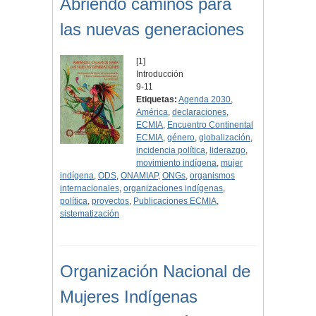
Abriendo caminos para
las nuevas generaciones
[1]
Introducción
9-11
Etiquetas:
Agenda 2030
,
América
,
declaraciones
,
ECMIA
,
Encuentro Continental
ECMIA
,
género
,
globalización
,
incidencia política
,
liderazgo
,
movimiento indígena
,
mujer
indígena
,
ODS
,
ONAMIAP
,
ONGs
,
organismos
internacionales
,
organizaciones indígenas
,
política
,
proyectos
,
Publicaciones ECMIA
,
sistematización
Organización Nacional de
Mujeres Indígenas