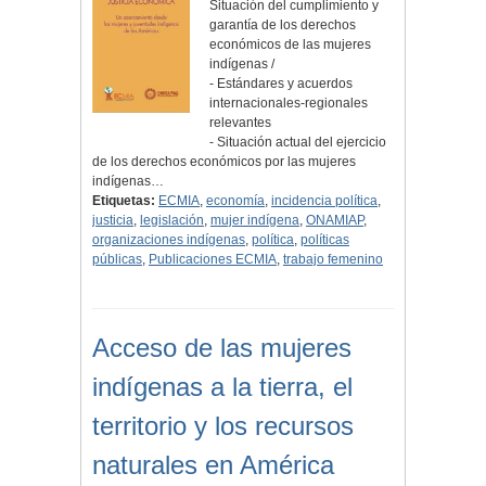
Situación del cumplimiento y
garantía de los derechos
económicos de las mujeres
indígenas /
- Estándares y acuerdos
internacionales-regionales
relevantes
- Situación actual del ejercicio
de los derechos económicos por las mujeres
indígenas…
Etiquetas:
ECMIA
,
economía
,
incidencia política
,
justicia
,
legislación
,
mujer indígena
,
ONAMIAP
,
organizaciones indígenas
,
política
,
políticas
públicas
,
Publicaciones ECMIA
,
trabajo femenino
Acceso de las mujeres
indígenas a la tierra, el
territorio y los recursos
naturales en América