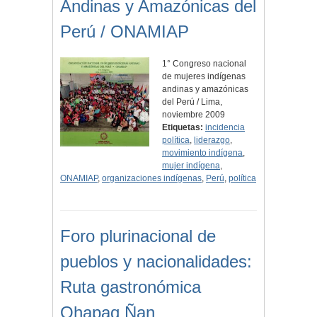
Andinas y Amazónicas del
Perú / ONAMIAP
1° Congreso nacional
de mujeres indígenas
andinas y amazónicas
del Perú / Lima,
noviembre 2009
Etiquetas:
incidencia
política
,
liderazgo
,
movimiento indígena
,
mujer indígena
,
ONAMIAP
,
organizaciones indígenas
,
Perú
,
política
Foro plurinacional de
pueblos y nacionalidades:
Ruta gastronómica
Qhapaq Ñan