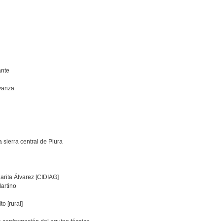
ante
avanza
sierra central de Piura
arita Álvarez [CIDIAG]
Martino
o [rural]