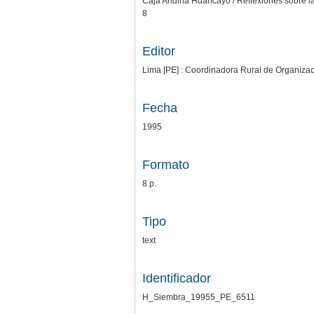
Caja Andina Huancayo / Reflexiones sobre la
8
Editor
Lima [PE] : Coordinadora Rural de Organizac
Fecha
1995
Formato
8 p.
Tipo
text
Identificador
H_Siembra_19955_PE_6511