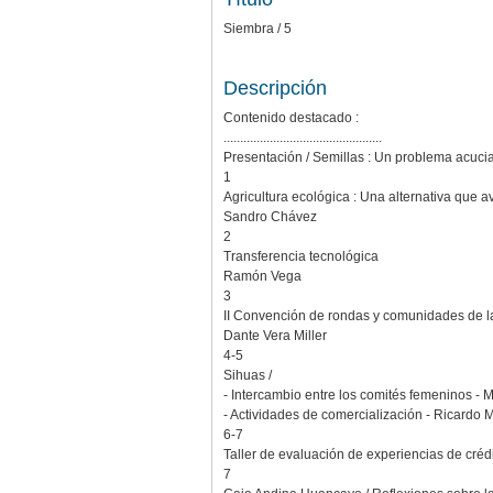
Siembra / 5
Descripción
Contenido destacado :
................................................
Presentación / Semillas : Un problema acuci
1
Agricultura ecológica : Una alternativa que 
Sandro Chávez
2
Transferencia tecnológica
Ramón Vega
3
II Convención de rondas y comunidades de la 
Dante Vera Miller
4-5
Sihuas /
- Intercambio entre los comités femeninos - M
- Actividades de comercialización - Ricardo 
6-7
Taller de evaluación de experiencias de crédit
7