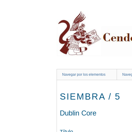
Saltar
al
contenido
principal
Navegar por los elementos
Naveg
SIEMBRA / 5
Dublin Core
Título