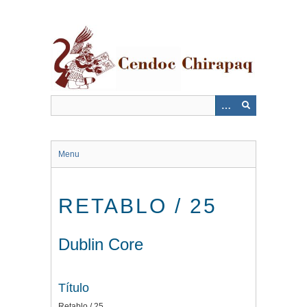
Saltar
al
contenido
principal
Menu
RETABLO / 25
Dublin Core
Título
Retablo / 25