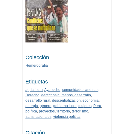
Colección
Hemerografía
Etiquetas
agricultura
,
Ayacucho
,
comunidades andinas
,
Derecho
,
derechos humanos
,
desarrollo
,
desarrollo rural
,
descentralización
,
economía
,
energía
,
género
,
gobierno local
,
mujeres
,
Perú
,
política
,
proyectos
,
territorio
,
terrorismo
,
transnacionales
,
violencia política
Citación