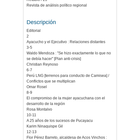
Revista de análisis político regional
Descripción
Editorial
2
Ayacucho y el Ejecutivo : Relaciones distantes
3-5
Waldo Mendoza : "Se hizo exactamente lo que no
se debía hacer" [Plan anti-crisis]
Christian Reynoso
6-7
Perú LNG [terrenos para conducto de Camisea] /
Conflictos que se multiplican
Omar Rosel
8-9
El compromiso de la mujer ayacuchana con el
desarrollo de la región
Rosa Montalvo
10-11
A 25 años de los sucesos de Pucayacu
Karim Ninaquispe Gil
12-13
Flor Pérez Barreto, alcaldesa de Acos Vinchos :