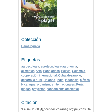
Colección
Hemerografía
Etiquetas
agroecología
,
agrotecnología-agronomía
,
alimentos
,
Asia
,
Bangladesh
,
Bolivia
,
Colombia
,
cooperación internacional
,
Cuba
,
desarrollo
,
desarrollo rural
,
Holanda
,
India
,
Indonesia
,
México
,
Nicaragua
,
organismos internacionales
,
Perú
,
plagas
,
proyectos
,
saneamiento ambiental
Citación
“Leisa / 2008 [4],”
cendoc.chirapaq.org.pe
, consulta