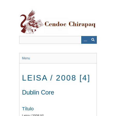
Saltar
al
contenido
principal
Menu
LEISA / 2008 [4]
Dublin Core
Título
Leisa / 2008 [4]