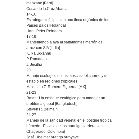
manzano [Perú]
César de la Cruz Abarca
14-16
Estrategas múltiples en una finca orgánica de los
Países Bajos [Holanda]
Hans Peter Reinders
17-19
Manteniendo a aya al saltamontes marrón del
arroz con SIA [India]
K. Rajukkannu
P. Ramadass
J. Jecitha
20
Manejo ecológico de las moscas del cuerno y del
establo en regiones tropicales
Maximino Z. Romero Figueroa [MX]
21-23
Ratas : Un enfoque ecológico para manejar un
problema global [Bangladesh]
Steven R. Belmain
24-27
Manejo de la sanidad vegetal en el bosque tropical
húmedo : El caso de las hormigas arrieras en
Chageradó [Colombia]
José Ubeimar Arango Arroyave