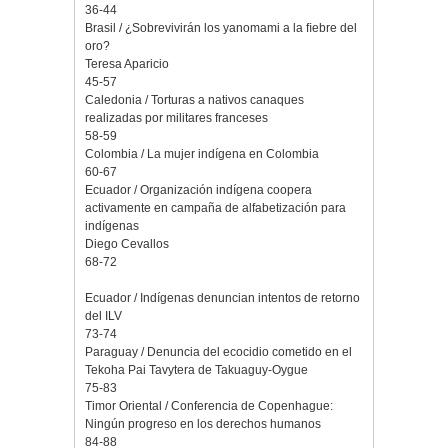
36-44
Brasil / ¿Sobrevivirán los yanomami a la ﬁebre del
oro?
Teresa Aparicio
45-57
Caledonia / Torturas a nativos canaques
realizadas por militares franceses
58-59
Colombia / La mujer indígena en Colombia
60-67
Ecuador / Organización indígena coopera
activamente en campaña de alfabetización para
indígenas
Diego Cevallos
68-72
Ecuador / Indígenas denuncian intentos de retorno
del ILV
73-74
Paraguay / Denuncia del ecocidio cometido en el
Tekoha Pai Tavytera de Takuaguy-Oygue
75-83
Timor Oriental / Conferencia de Copenhague:
Ningún progreso en los derechos humanos
84-88