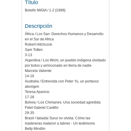
Título
Boletín IWGIA / 1-2 [1989]
Descripción
África / Los San: Derechos Humanos y Desarrollo
en el Sur de Africa
Robert Hitchcock
Sam Totten
3-13
Argentina / Los Wichi, un pueblo indígena olvidado
por todos y arrinconado en tierra de nadie
Marcela Valiente
14-16
Australia / Entrevista con Peter Yu, un portavoz
aborigen
Teresa Aparicio
17-28
Bolivia / Los Chimanes: Una sociedad agredida
Fidel-Gabriel Castillo
29-35
Brasil / Iabadai Surui no olvida: Cómo las
madereras mataron a Iabner - Un testimonio
Betty Mindlin