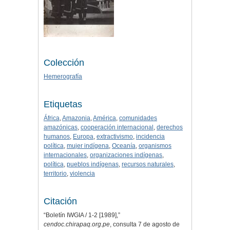
Colección
Hemerografía
Etiquetas
África
,
Amazonia
,
América
,
comunidades
amazónicas
,
cooperación internacional
,
derechos
humanos
,
Europa
,
extractivismo
,
incidencia
política
,
mujer indígena
,
Oceanía
,
organismos
internacionales
,
organizaciones indígenas
,
política
,
pueblos indígenas
,
recursos naturales
,
territorio
,
violencia
Citación
“Boletín IWGIA / 1-2 [1989],”
cendoc.chirapaq.org.pe
, consulta 7 de agosto de