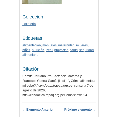
Colección
Folletería
Etiquetas
alimentación
,
manuales
,
maternidad
,
mujeres
,
niñez
,
nutrición
,
Perú
,
proyectos
,
salud
,
seguridad
alimentaria
Citación
Comité Peruano Pro-Lactancia Materna y
Francisco Guerra García [ilust.], “¿Cómo alimento a
mi bebé?,”
cendoc.chirapaq.org.pe
, consulta 7 de
agosto de 2026,
http://cendoc.chirapaq.org.pe/items/show/3941
.
← Elemento Anterior
Próximo elemento →