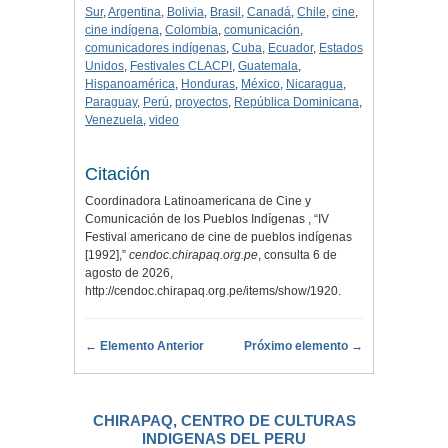
Sur
,
Argentina
,
Bolivia
,
Brasil
,
Canadá
,
Chile
,
cine
,
cine indígena
,
Colombia
,
comunicación
,
comunicadores indígenas
,
Cuba
,
Ecuador
,
Estados
Unidos
,
Festivales CLACPI
,
Guatemala
,
Hispanoamérica
,
Honduras
,
México
,
Nicaragua
,
Paraguay
,
Perú
,
proyectos
,
República Dominicana
,
Venezuela
,
video
Citación
Coordinadora Latinoamericana de Cine y
Comunicación de los Pueblos Indígenas , “IV
Festival americano de cine de pueblos indígenas
[1992],”
cendoc.chirapaq.org.pe
, consulta 6 de
agosto de 2026,
http://cendoc.chirapaq.org.pe/items/show/1920
.
← Elemento Anterior
Próximo elemento →
CHIRAPAQ, CENTRO DE CULTURAS
INDIGENAS DEL PERU