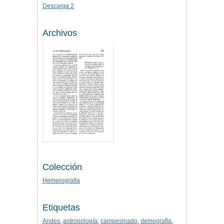
Descarga 2
Archivos
Colección
Hemerografía
Etiquetas
Andes
,
antropología
,
campesinado
,
demografía
,