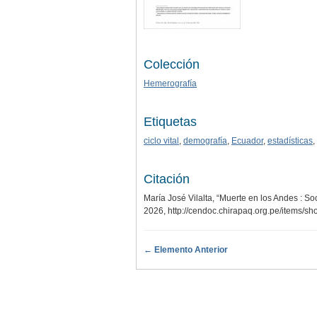
Colección
Hemerografía
Etiquetas
ciclo vital
,
demografía
,
Ecuador
,
estadísticas
,
Citación
María José Vilalta, “Muerte en los Andes : S
2026,
http://cendoc.chirapaq.org.pe/items/s
← Elemento Anterior