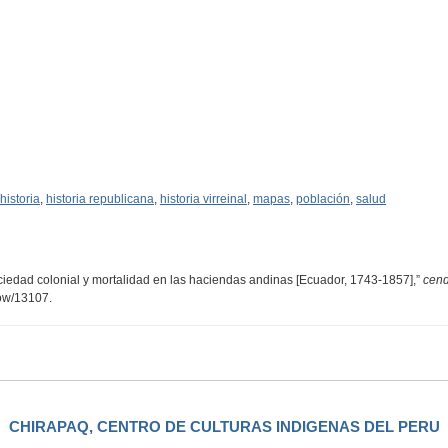
historia
,
historia republicana
,
historia virreinal
,
mapas
,
población
,
salud
ociedad colonial y mortalidad en las haciendas andinas [Ecuador, 1743-1857],”
cend
how/13107
.
CHIRAPAQ, CENTRO DE CULTURAS INDIGENAS DEL PERU