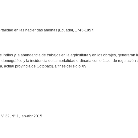
ortalidad en las haciendas andinas [Ecuador, 1743-1857]
e indios y la abundancia de trabajos en la agricultura y en los obrajes, generaron 
il demográfico y la incidencia de la mortalidad ordinaria como factor de regulación 
 actual provincia de Cotopaxi], a fines del siglo XVIII.
V. 32, N° 1, jan-abr 2015