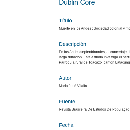
Dublin Core
Título
Muerte en los Andes : Sociedad colonial y m
Descripción
En los Andes septentrionales, el concertaje d
larga duración. Este estudio investiga el perf
Parroquia rural de Toacazo [cantón Latacunga,
Autor
María José Vilalta
Fuente
Revista Brasileira De Estudos De População, 
Fecha