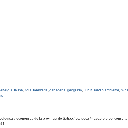
,
energía
,
fauna
,
flora
,
forestería
,
ganadería
,
geografía
,
Junín
,
medio ambiente
,
mine
rio
ecológica y económica de la provincia de Satipo,”
cendoc.chirapaq.org.pe
, consult
094
.