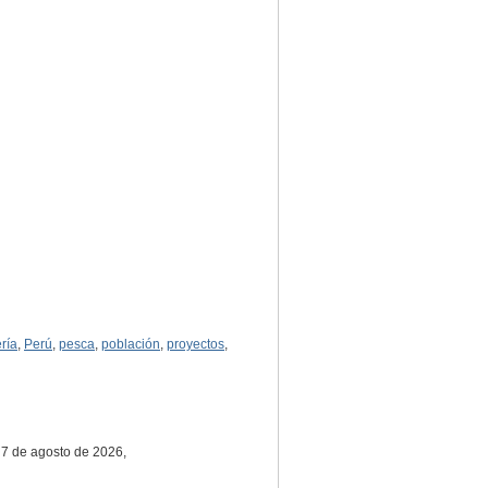
ría
,
Perú
,
pesca
,
población
,
proyectos
,
a 7 de agosto de 2026,