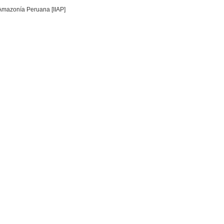
a Amazonía Peruana [IIAP]