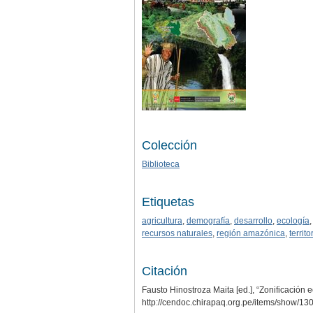
Colección
Biblioteca
Etiquetas
agricultura
,
demografía
,
desarrollo
,
ecología
recursos naturales
,
región amazónica
,
territo
Citación
Fausto Hinostroza Maita [ed.], “Zonificación 
http://cendoc.chirapaq.org.pe/items/show/13