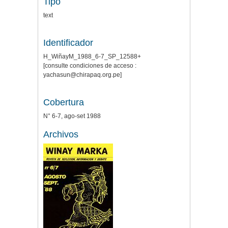
Tipo
text
Identificador
H_WiñayM_1988_6-7_SP_12588+
[consulte condiciones de acceso :
yachasun@chirapaq.org.pe]
Cobertura
N° 6-7, ago-set 1988
Archivos