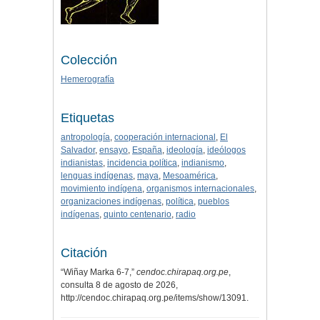
Colección
Hemerografía
Etiquetas
antropología
,
cooperación internacional
,
El
Salvador
,
ensayo
,
España
,
ideología
,
ideólogos
indianistas
,
incidencia política
,
indianismo
,
lenguas indígenas
,
maya
,
Mesoamérica
,
movimiento indígena
,
organismos internacionales
,
organizaciones indígenas
,
política
,
pueblos
indígenas
,
quinto centenario
,
radio
Citación
“Wiñay Marka 6-7,”
cendoc.chirapaq.org.pe
,
consulta 8 de agosto de 2026,
http://cendoc.chirapaq.org.pe/items/show/13091
.