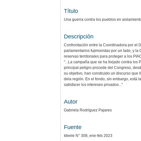
Título
Una guerra contra los pueblos en aislamiento 
Descripción
Confrontación entre la Coordinadora por el
parlamentarios fujimoristas por un lado, y l
reservas territoriales para proteger a los PIAC
"...La campaña que se ha forjado contra los 
principal peligro procede del Congreso, desd
su objetivo, han construido un discurso que 
dela región. En el fondo, sin embargo, está 
satisfacer los intereses privados..."
Autor
Gabriela Rodríguez Pajares
Fuente
Ideele N° 308, ene-feb 2023