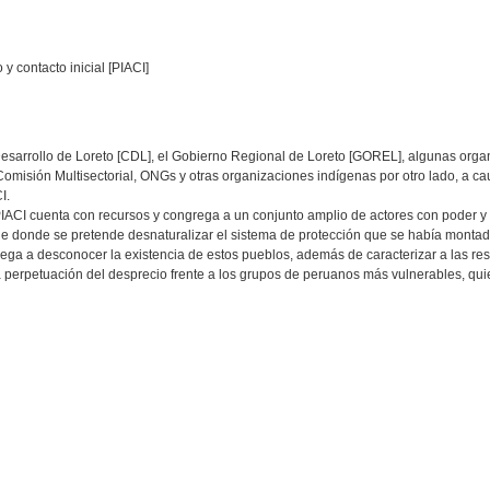
y contacto inicial [PIACI]
 Desarrollo de Loreto [CDL], el Gobierno Regional de Loreto [GOREL], algunas o
a Comisión Multisectorial, ONGs y otras organizaciones indígenas por otro lado, a c
I.
PIACI cuenta con recursos y congrega a un conjunto amplio de actores con poder y 
e donde se pretende desnaturalizar el sistema de protección que se había montado
llega a desconocer la existencia de estos pueblos, además de caracterizar a las re
la perpetuación del desprecio frente a los grupos de peruanos más vulnerables, qui