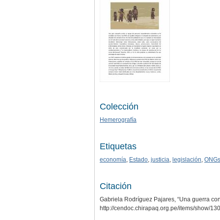
Colección
Hemerografía
Etiquetas
economía
,
Estado
,
justicia
,
legislación
,
ONG
Citación
Gabriela Rodríguez Pajares, “Una guerra contr
http://cendoc.chirapaq.org.pe/items/show/13