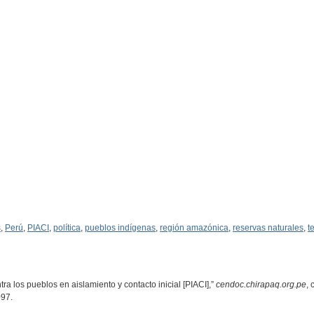
s
,
Perú
,
PIACI
,
política
,
pueblos indígenas
,
región amazónica
,
reservas naturales
,
te
a los pueblos en aislamiento y contacto inicial [PIACI],”
cendoc.chirapaq.org.pe
, 
097
.