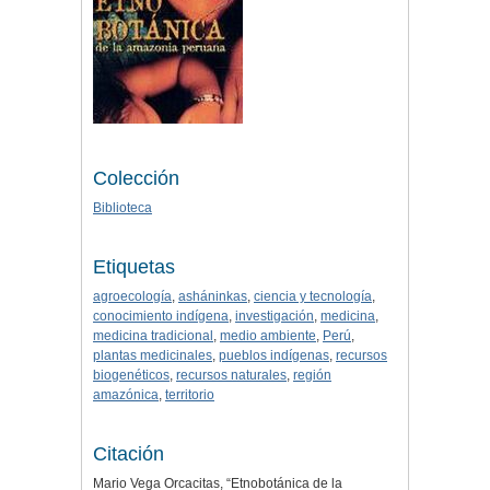
Colección
Biblioteca
Etiquetas
agroecología
,
asháninkas
,
ciencia y tecnología
,
conocimiento indígena
,
investigación
,
medicina
,
medicina tradicional
,
medio ambiente
,
Perú
,
plantas medicinales
,
pueblos indígenas
,
recursos
biogenéticos
,
recursos naturales
,
región
amazónica
,
territorio
Citación
Mario Vega Orcacitas, “Etnobotánica de la