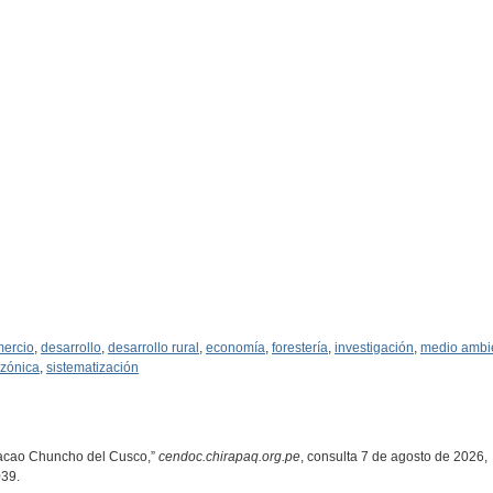
ercio
,
desarrollo
,
desarrollo rural
,
economía
,
forestería
,
investigación
,
medio ambi
zónica
,
sistematización
 cacao Chuncho del Cusco,”
cendoc.chirapaq.org.pe
, consulta 7 de agosto de 2026,
039
.