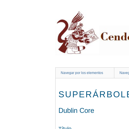
Saltar
al
contenido
principal
Navegar por los elementos
Naveg
SUPERÁRBOL
Dublin Core
Título