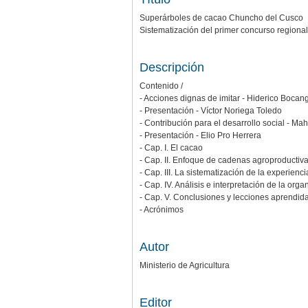
Superárboles de cacao Chuncho del Cusco
Sistematización del primer concurso regional 
Descripción
Contenido /
- Acciones dignas de imitar - Hiderico Bocan
- Presentación - Víctor Noriega Toledo
- Contribución para el desarrollo social - Maht
- Presentación - Elio Pro Herrera
- Cap. I. El cacao
- Cap. II. Enfoque de cadenas agroproductivas
- Cap. III. La sistematización de la experienci
- Cap. IV. Análisis e interpretación de la o
- Cap. V. Conclusiones y lecciones aprendid
- Acrónimos
Autor
Ministerio de Agricultura
Editor