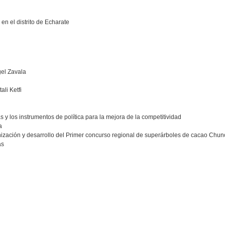
en el distrito de Echarate
gel Zavala
ali Ketfi
 y los instrumentos de política para la mejora de la competitividad
a
rganización y desarrollo del Primer concurso regional de superárboles de cacao Chu
as