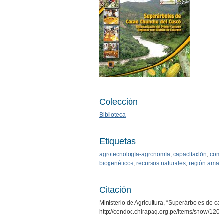
Colección
Biblioteca
Etiquetas
agrotecnología-agronomía
,
capacitación
,
com
biogenéticos
,
recursos naturales
,
región ama
Citación
Ministerio de Agricultura, “Superárboles de
http://cendoc.chirapaq.org.pe/items/show/12