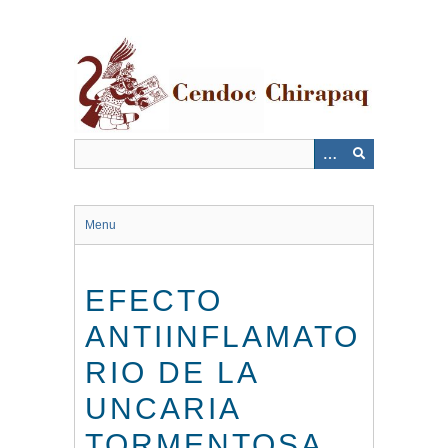
Saltar
al
contenido
principal
Menu
EFECTO
ANTIINFLAMATO
RIO DE LA
UNCARIA
TORMENTOSA