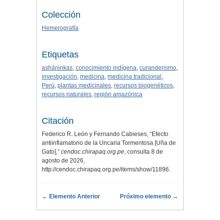
Colección
Hemerografía
Etiquetas
asháninkas
,
conocimiento indígena
,
curanderismo
,
investigación
,
medicina
,
medicina tradicional
,
Perú
,
plantas medicinales
,
recursos biogenéticos
,
recursos naturales
,
región amazónica
Citación
Federico R. León y Fernando Cabieses, “Efecto
antiinflamatorio de la Uncaria Tormentosa [Uña de
Gato],”
cendoc.chirapaq.org.pe
, consulta 8 de
agosto de 2026,
http://cendoc.chirapaq.org.pe/items/show/11896
.
← Elemento Anterior
Próximo elemento →