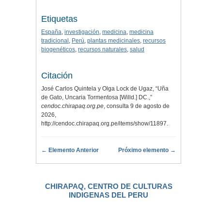
Etiquetas
España
,
investigación
,
medicina
,
medicina
tradicional
,
Perú
,
plantas medicinales
,
recursos
biogenéticos
,
recursos naturales
,
salud
Citación
José Carlos Quintela y Olga Lock de Ugaz, “Uña
de Gato, Uncaria Tormentosa [Willd.] DC.,”
cendoc.chirapaq.org.pe
, consulta 9 de agosto de
2026,
http://cendoc.chirapaq.org.pe/items/show/11897
.
← Elemento Anterior
Próximo elemento →
CHIRAPAQ, CENTRO DE CULTURAS
INDIGENAS DEL PERU