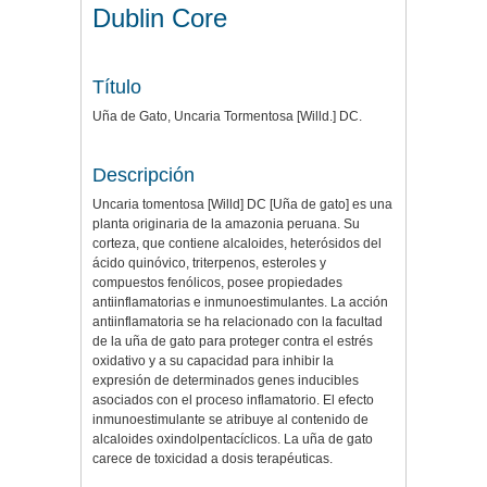
Dublin Core
Título
Uña de Gato, Uncaria Tormentosa [Willd.] DC.
Descripción
Uncaria tomentosa [Willd] DC [Uña de gato] es una
planta originaria de la amazonia peruana. Su
corteza, que contiene alcaloides, heterósidos del
ácido quinóvico, triterpenos, esteroles y
compuestos fenólicos, posee propiedades
antiinflamatorias e inmunoestimulantes. La acción
antiinflamatoria se ha relacionado con la facultad
de la uña de gato para proteger contra el estrés
oxidativo y a su capacidad para inhibir la
expresión de determinados genes inducibles
asociados con el proceso inflamatorio. El efecto
inmunoestimulante se atribuye al contenido de
alcaloides oxindolpentacíclicos. La uña de gato
carece de toxicidad a dosis terapéuticas.