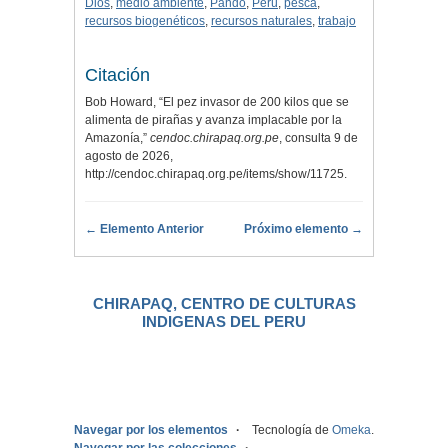
Dios
,
medio ambiente
,
Pando
,
Perú
,
pesca
,
recursos biogenéticos
,
recursos naturales
,
trabajo
Citación
Bob Howard, “El pez invasor de 200 kilos que se
alimenta de pirañas y avanza implacable por la
Amazonía,”
cendoc.chirapaq.org.pe
, consulta 9 de
agosto de 2026,
http://cendoc.chirapaq.org.pe/items/show/11725
.
← Elemento Anterior
Próximo elemento →
CHIRAPAQ, CENTRO DE CULTURAS
INDIGENAS DEL PERU
.
Navegar por los elementos
Tecnología de
Omeka
.