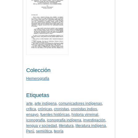
Colección
Hemerografía
Etiquetas
arte
,
arte indígena
,
comunicadores indígenas
,
crítica
,
crónicas
,
cronistas
,
cronistas indios
,
ensayo
,
fuentes históricas
,
historia virreinal
,
iconografía
,
iconografía indígena
,
investigación
,
lengua y sociedad
,
literatura
,
literatura indígena
,
Perú
,
semiótica
,
teoría