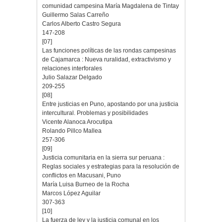
comunidad campesina María Magdalena de Tintay
Guillermo Salas Carreño
Carlos Alberto Castro Segura
147-208
[07]
Las funciones políticas de las rondas campesinas
de Cajamarca : Nueva ruralidad, extractivismo y
relaciones interforales
Julio Salazar Delgado
209-255
[08]
Entre justicias en Puno, apostando por una justicia
intercultural. Problemas y posibilidades
Vicente Alanoca Arocutipa
Rolando Pillco Mallea
257-306
[09]
Justicia comunitaria en la sierra sur peruana :
Reglas sociales y estrategias para la resolución de
conflictos en Macusani, Puno
María Luisa Burneo de la Rocha
Marcos López Aguilar
307-363
[10]
La fuerza de ley y la justicia comunal en los