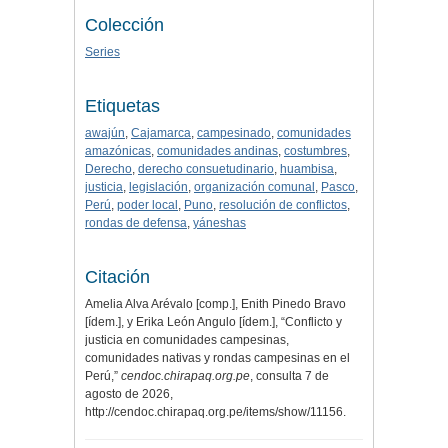
Colección
Series
Etiquetas
awajún
,
Cajamarca
,
campesinado
,
comunidades
amazónicas
,
comunidades andinas
,
costumbres
,
Derecho
,
derecho consuetudinario
,
huambisa
,
justicia
,
legislación
,
organización comunal
,
Pasco
,
Perú
,
poder local
,
Puno
,
resolución de conflictos
,
rondas de defensa
,
yáneshas
Citación
Amelia Alva Arévalo [comp.], Enith Pinedo Bravo
[ídem.], y Erika León Angulo [ídem.], “Conflicto y
justicia en comunidades campesinas,
comunidades nativas y rondas campesinas en el
Perú,”
cendoc.chirapaq.org.pe
, consulta 7 de
agosto de 2026,
http://cendoc.chirapaq.org.pe/items/show/11156
.