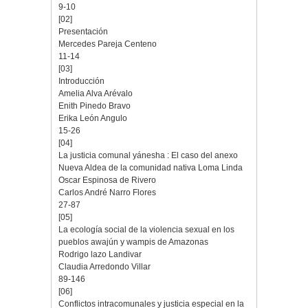
9-10
[02]
Presentación
Mercedes Pareja Centeno
11-14
[03]
Introducción
Amelia Alva Arévalo
Enith Pinedo Bravo
Erika León Angulo
15-26
[04]
La justicia comunal yánesha : El caso del anexo
Nueva Aldea de la comunidad nativa Loma Linda
Oscar Espinosa de Rivero
Carlos André Narro Flores
27-87
[05]
La ecología social de la violencia sexual en los
pueblos awajún y wampis de Amazonas
Rodrigo lazo Landivar
Claudia Arredondo Villar
89-146
[06]
Conflictos intracomunales y justicia especial en la