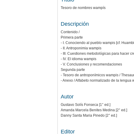
Tesoro de nombres wampís
Descripción
Contenido /
Primera parte
- I. Conociendo al pueblo wampis [cf. Huamb
- II. Antroponimia wampis
- III. Cuestiones metodológicas para hacer 
- IV. El idioma wampis
- V. Conclusiones y recomendaciones
Segunda parte
- Tesoro de antroponímicos wampis / Thesau
- Anexo / Alfabeto normalizado de la lengua
Autor
Gustavo Solís Fonseca [1° ed.]
Amanda Marcela Benites Medina [2° ed.]
Danny Santa Maria Pinedo [2° ed.]
Editor