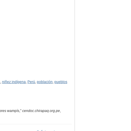
z
,
niñez indígena
,
Perú
,
población
,
pueblos
mbres wampís,”
cendoc.chirapaq.org.pe
,