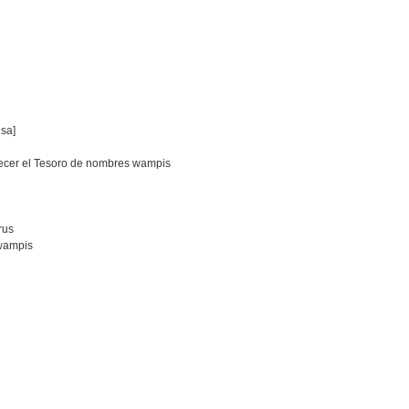
isa]
crecer el Tesoro de nombres wampis
rus
 wampis