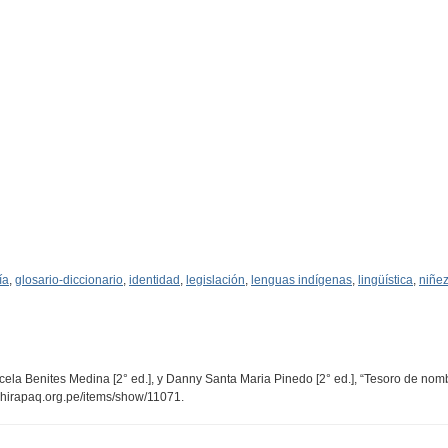
ía
,
glosario-diccionario
,
identidad
,
legislación
,
lenguas indígenas
,
lingüística
,
niñe
cela Benites Medina [2° ed.], y Danny Santa Maria Pinedo [2° ed.], “Tesoro de no
.chirapaq.org.pe/items/show/11071
.