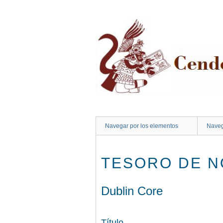
Saltar
al
contenido
principal
Navegar por los elementos
Naveg
TESORO DE 
Dublin Core
Título