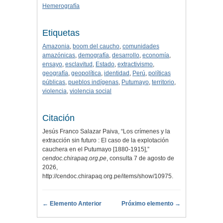
Hemerografía
Etiquetas
Amazonia
,
boom del caucho
,
comunidades
amazónicas
,
demografía
,
desarrollo
,
economía
,
ensayo
,
esclavitud
,
Estado
,
extractivismo
,
geografía
,
geopolítica
,
identidad
,
Perú
,
políticas
públicas
,
pueblos indígenas
,
Putumayo
,
territorio
,
violencia
,
violencia social
Citación
Jesús Franco Salazar Paiva, “Los crímenes y la
extracción sin futuro : El caso de la explotación
cauchera en el Putumayo [1880-1915],”
cendoc.chirapaq.org.pe
, consulta 7 de agosto de
2026,
http://cendoc.chirapaq.org.pe/items/show/10975
.
← Elemento Anterior
Próximo elemento →