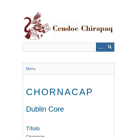
Saltar
al
contenido
principal
Menu
CHORNACAP
Dublin Core
Título
Chornacap