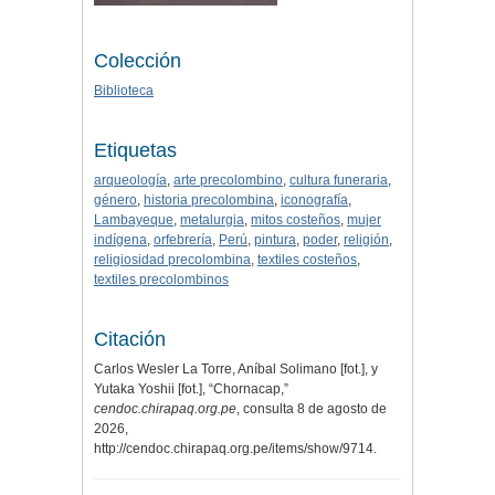
Colección
Biblioteca
Etiquetas
arqueología
,
arte precolombino
,
cultura funeraria
,
género
,
historia precolombina
,
iconografía
,
Lambayeque
,
metalurgia
,
mitos costeños
,
mujer
indígena
,
orfebrería
,
Perú
,
pintura
,
poder
,
religión
,
religiosidad precolombina
,
textiles costeños
,
textiles precolombinos
Citación
Carlos Wesler La Torre, Aníbal Solimano [fot.], y
Yutaka Yoshii [fot.], “Chornacap,”
cendoc.chirapaq.org.pe
, consulta 8 de agosto de
2026,
http://cendoc.chirapaq.org.pe/items/show/9714
.