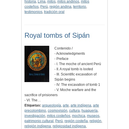
historia
,
Lima
,
mitos
,
mitos andinos
,
mitos
costeños
,
Perú
,
región andina
,
territorio
,
testimonios
,
tradición oral
Royal tombs of Sipán
Contenido /
- Acknowledgments
- Preface
- I. The moche of ancient Perú
- II. A royal tomb is looted
- III. Scientific excavation of
Sipán begins
- IV. The excavation of tomb 1
- V. Moche warfare and the
sacrifice of prisioners
- VI. The…
Etiquetas:
arqueología
,
arte
,
arte indígena
,
arte
precolombino
,
cosmovisión
,
cultura
,
huaquería
,
investigación
,
mitos costeños
,
mochica
,
museos
,
patrimonio cultural
,
Perú
,
región costeña
,
religión
,
religión indígena
,
religiosidad indígena
,