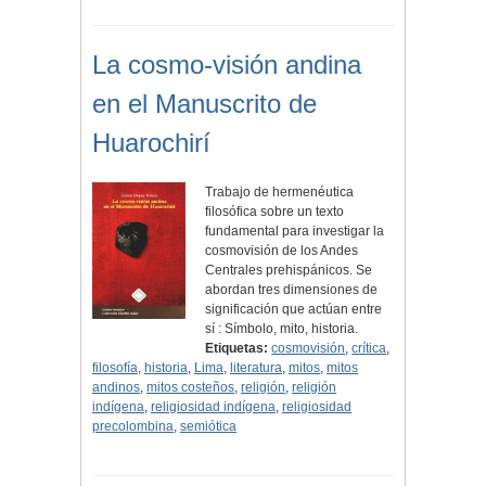
La cosmo-visión andina
en el Manuscrito de
Huarochirí
Trabajo de hermenéutica
filosófica sobre un texto
fundamental para investigar la
cosmovisión de los Andes
Centrales prehispánicos. Se
abordan tres dimensiones de
significación que actúan entre
sí : Símbolo, mito, historia.
Etiquetas:
cosmovisión
,
crítica
,
filosofía
,
historia
,
Lima
,
literatura
,
mitos
,
mitos
andinos
,
mitos costeños
,
religión
,
religión
indígena
,
religiosidad indígena
,
religiosidad
precolombina
,
semiótica