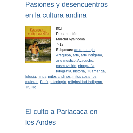
Pasiones y desencuentros
en la cultura andina
[01]
Presentación
Marcial Ayaipoma
7-12
Etiquetas:
antropología
,
Arequipa
,
arte
,
arte indígena
,
arte mestizo
,
Ayacucho
,
cosmovisión
,
etnografía
,
fotografía
,
historia
,
Huamanga
,
Iglesia
,
mitos
,
mitos andinos
,
mitos costeños
,
mujeres
,
Perú
,
psicología
,
religiosidad indígena
,
Trujillo
El culto a Pariacaca en
los Andes