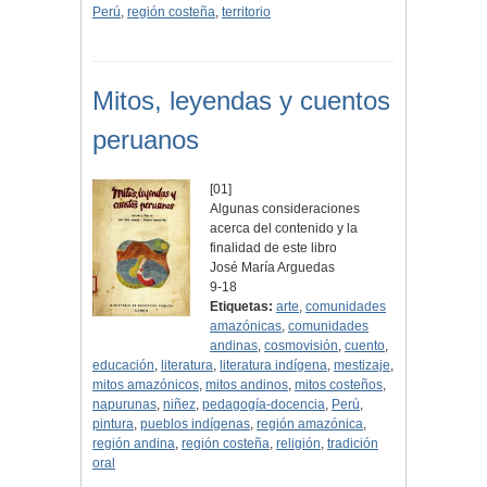
Perú
,
región costeña
,
territorio
Mitos, leyendas y cuentos
peruanos
[01]
Algunas consideraciones
acerca del contenido y la
finalidad de este libro
José María Arguedas
9-18
Etiquetas:
arte
,
comunidades
amazónicas
,
comunidades
andinas
,
cosmovisión
,
cuento
,
educación
,
literatura
,
literatura indígena
,
mestizaje
,
mitos amazónicos
,
mitos andinos
,
mitos costeños
,
napurunas
,
niñez
,
pedagogía-docencia
,
Perú
,
pintura
,
pueblos indígenas
,
región amazónica
,
región andina
,
región costeña
,
religión
,
tradición
oral