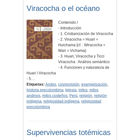
Viracocha o el océano
Contenido /
- Introducción
- 1. Cristianización de Viracocha
- 2. Viracocha = Huari =
Huichama [cf. : Wiracocha =
Wari = Vichama]
- 3. Huari, Viracocha y Ticci
Viracocha : Análisis semántico
- 4. Funciones y naturaleza de
Huari / Viracocha
- 5.…
Etiquetas:
Andes
,
cosmovisión
,
evangelización
,
historia precolombina
,
Iglesia
,
mitos
,
mitos
andinos
,
mitos costeños
,
Perú
,
religión
,
religión
indígena
,
religiosidad indígena
,
religiosidad
precolombina
Supervivencias totémicas