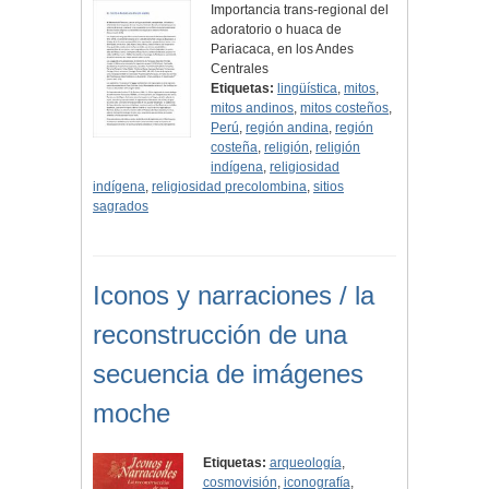
Importancia trans-regional del
adoratorio o huaca de
Pariacaca, en los Andes
Centrales
Etiquetas:
lingüística
,
mitos
,
mitos andinos
,
mitos costeños
,
Perú
,
región andina
,
región
costeña
,
religión
,
religión
indígena
,
religiosidad
indígena
,
religiosidad precolombina
,
sitios
sagrados
Iconos y narraciones / la
reconstrucción de una
secuencia de imágenes
moche
Etiquetas:
arqueología
,
cosmovisión
,
iconografía
,