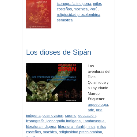
iconografía indígena
,
mitos
costeños
,
mochica
,
Perú
,
religiosidad precolombina
,
semiótica
Los dioses de Sipán
Las
aventuras del
Dios
Quismique y
su ayudante
Murrup
Etiquetas:
arqueología
,
arte
,
arte
indígena
,
cosmovisión
,
cuento
,
educación
,
iconografía
,
iconografía indígena
,
Lambayeque
,
literatura indígena
,
literatura infantil
,
mitos
,
mitos
costeños
,
mochica
,
religiosidad precolombina
,