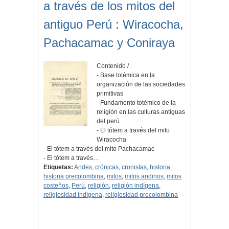
a través de los mitos del
antiguo Perú : Wiracocha,
Pachacamac y Coniraya
Contenido /
- Base totémica en la
organización de las sociedades
primitivas
- Fundamento totémico de la
religión en las culturas antiguas
del perú
- El tótem a través del mito
Wiracocha
- El tótem a través del mito Pachacamac
- El tótem a través…
Etiquetas:
Andes
,
crónicas
,
cronistas
,
historia
,
historia precolombina
,
mitos
,
mitos andinos
,
mitos
costeños
,
Perú
,
religión
,
religión indígena
,
religiosidad indígena
,
religiosidad precolombina