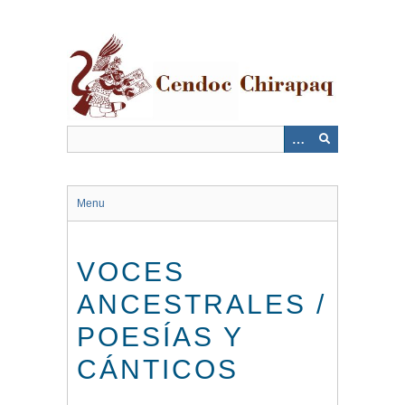
Saltar
al
contenido
principal
Menu
VOCES
ANCESTRALES /
POESÍAS Y
CÁNTICOS