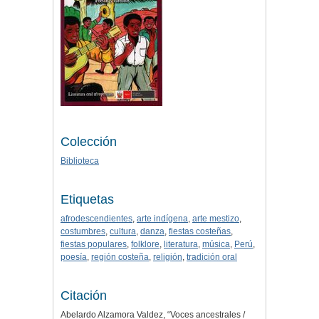
Colección
Biblioteca
Etiquetas
afrodescendientes
,
arte indígena
,
arte mestizo
,
costumbres
,
cultura
,
danza
,
fiestas costeñas
,
fiestas populares
,
folklore
,
literatura
,
música
,
Perú
,
poesía
,
región costeña
,
religión
,
tradición oral
Citación
Abelardo Alzamora Valdez, “Voces ancestrales /