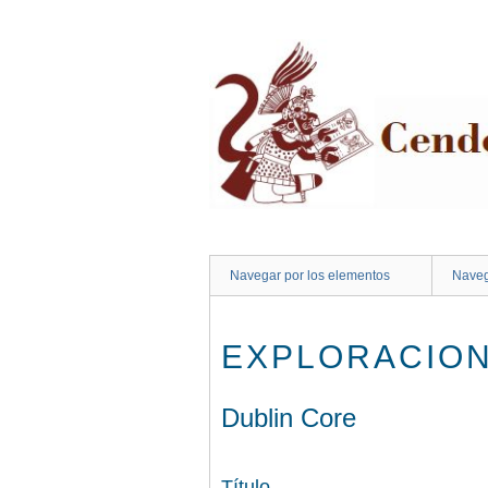
Saltar
al
contenido
principal
Navegar por los elementos
Naveg
EXPLORACION
Dublin Core
Título