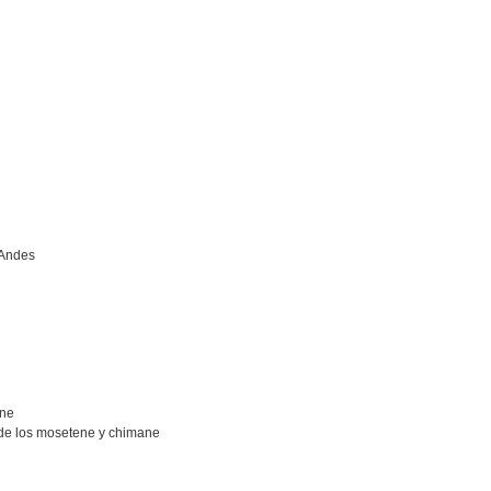
 Andes
ane
 de los mosetene y chimane