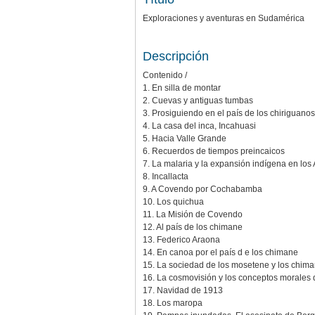
Exploraciones y aventuras en Sudamérica
Descripción
Contenido /
1. En silla de montar
2. Cuevas y antiguas tumbas
3. Prosiguiendo en el país de los chiriguanos
4. La casa del inca, Incahuasi
5. Hacia Valle Grande
6. Recuerdos de tiempos preincaicos
7. La malaria y la expansión indígena en los
8. Incallacta
9. A Covendo por Cochabamba
10. Los quichua
11. La Misión de Covendo
12. Al país de los chimane
13. Federico Araona
14. En canoa por el país d e los chimane
15. La sociedad de los mosetene y los chim
16. La cosmovisión y los conceptos morales
17. Navidad de 1913
18. Los maropa