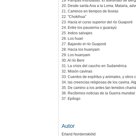
19. Pampas inundadas. El asesinato de Berg
20. Desde santa Ana a la Loma. Malaria, ad
21. Caminos en tiempos de lluvias
22. "Chokihua"
23. Hacia el curso superior del río Guaporé
24. Entre los pauserna o guarayú
25. Indios salvajes
26. Los huari
27. Bajando el río Guaporé
28. Hacia los huanyam
29. Los huanyam
30. Al río Beni
31. La crisis del caucho en Sudamérica
32. Misión cavinas
33. Cuentos de espíritus y animales, y otros
34. las creencias religiosas de los cavina. 
35. De camino a los antes tan temidos cham
36. Recibimos noticias de la Guerra mundial
37. Epílogo
Autor
Erland Nordenskiöld