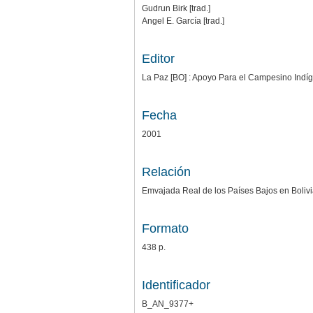
Gudrun Birk [trad.]
Angel E. García [trad.]
Editor
La Paz [BO] : Apoyo Para el Campesino Indí
Fecha
2001
Relación
Emvajada Real de los Países Bajos en Boliv
Formato
438 p.
Identificador
B_AN_9377+