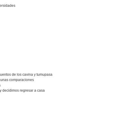
versidades
 cuentos de los cavina y tumupasa
Algunas comparaciones
a
 y decidimos regresar a casa