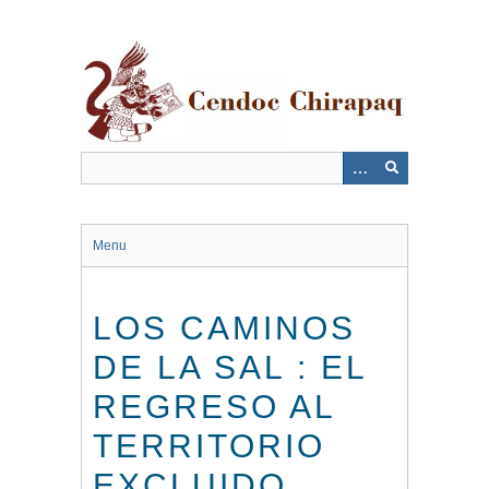
Saltar
al
contenido
principal
Menu
LOS CAMINOS
DE LA SAL : EL
REGRESO AL
TERRITORIO
EXCLUIDO