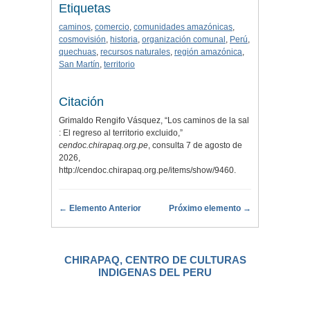
Etiquetas
caminos
,
comercio
,
comunidades amazónicas
,
cosmovisión
,
historia
,
organización comunal
,
Perú
,
quechuas
,
recursos naturales
,
región amazónica
,
San Martín
,
territorio
Citación
Grimaldo Rengifo Vásquez, “Los caminos de la sal
: El regreso al territorio excluido,”
cendoc.chirapaq.org.pe
, consulta 7 de agosto de
2026,
http://cendoc.chirapaq.org.pe/items/show/9460
.
← Elemento Anterior
Próximo elemento →
CHIRAPAQ, CENTRO DE CULTURAS
INDIGENAS DEL PERU