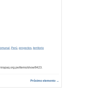
comunal
,
Perú
,
proyectos
,
territorio
chirapaq.org.pe/items/show/9423
.
Próximo elemento →