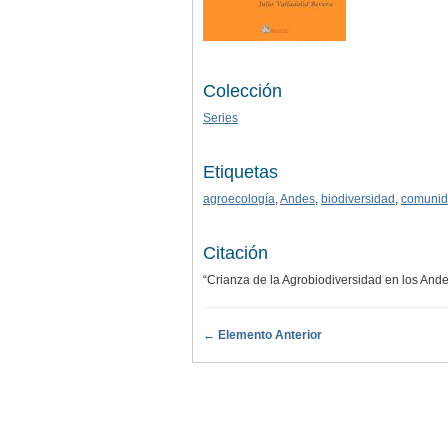
Colección
Series
Etiquetas
agroecología
,
Andes
,
biodiversidad
,
comunid
Citación
“Crianza de la Agrobiodiversidad en los Ande
← Elemento Anterior