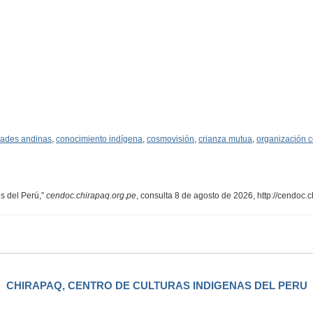
ades andinas
,
conocimiento indígena
,
cosmovisión
,
crianza mutua
,
organización 
s del Perú,”
cendoc.chirapaq.org.pe
, consulta 8 de agosto de 2026,
http://cendoc.
CHIRAPAQ, CENTRO DE CULTURAS INDIGENAS DEL PERU