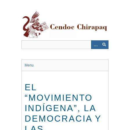
Saltar
al
contenido
principal
Menu
EL
“MOVIMIENTO
INDÍGENA”, LA
DEMOCRACIA Y
LAS