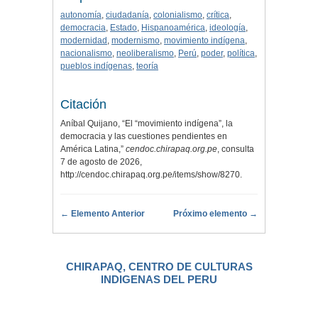
autonomía
,
ciudadanía
,
colonialismo
,
crítica
,
democracia
,
Estado
,
Hispanoamérica
,
ideología
,
modernidad
,
modernismo
,
movimiento indígena
,
nacionalismo
,
neoliberalismo
,
Perú
,
poder
,
política
,
pueblos indígenas
,
teoría
Citación
Aníbal Quijano, “El “movimiento indígena”, la
democracia y las cuestiones pendientes en
América Latina,”
cendoc.chirapaq.org.pe
, consulta
7 de agosto de 2026,
http://cendoc.chirapaq.org.pe/items/show/8270
.
← Elemento Anterior
Próximo elemento →
CHIRAPAQ, CENTRO DE CULTURAS
INDIGENAS DEL PERU