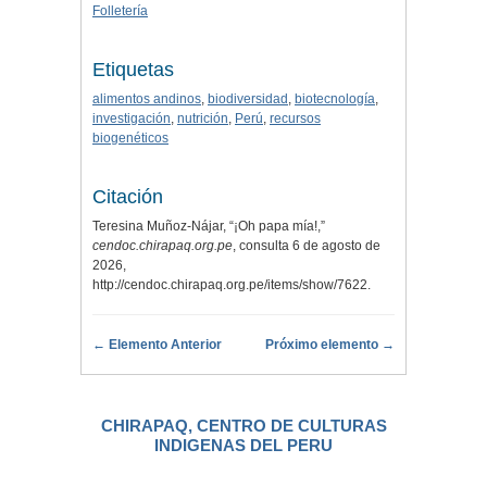
Folletería
Etiquetas
alimentos andinos
,
biodiversidad
,
biotecnología
,
investigación
,
nutrición
,
Perú
,
recursos
biogenéticos
Citación
Teresina Muñoz-Nájar, “¡Oh papa mía!,”
cendoc.chirapaq.org.pe
, consulta 6 de agosto de
2026,
http://cendoc.chirapaq.org.pe/items/show/7622
.
← Elemento Anterior
Próximo elemento →
CHIRAPAQ, CENTRO DE CULTURAS
INDIGENAS DEL PERU