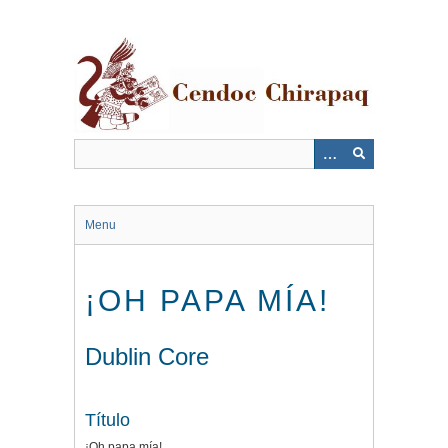
Saltar
al
contenido
principal
Menu
¡OH PAPA MÍA!
Dublin Core
Título
¡Oh papa mía!