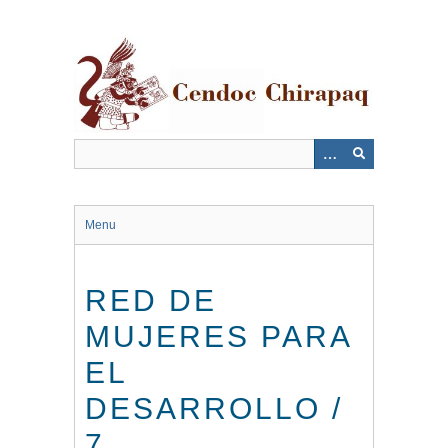
Saltar
al
contenido
principal
Menu
RED DE
MUJERES PARA
EL
DESARROLLO /
7