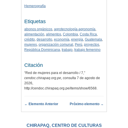
Hemerografía
Etiquetas
abonos orgánicos
,
agrotecnología-agronomía
,
alimentación
,
alimentos
,
Colombia
,
Costa Rica
,
crédito
,
desarrollo
,
economía
,
energía
,
Guatemala
,
mujeres
,
organización comunal
,
Perú
,
proyectos
,
República Dominicana
,
trabajo
,
trabajo femenino
Citación
“Red de mujeres para el desarrollo / 7,”
cendoc.chirapaq.org.pe
, consulta 7 de agosto de
2026,
http://cendoc.chirapaq.org.pe/items/show/6568
.
← Elemento Anterior
Próximo elemento →
CHIRAPAQ, CENTRO DE CULTURAS