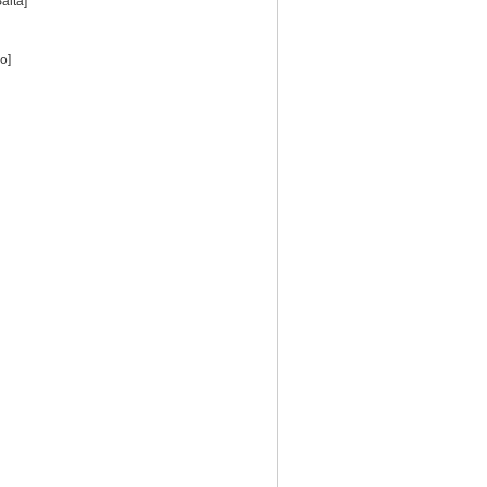
alta]
o]