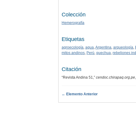
Colección
Hemerografía
Etiquetas
agroecología
,
agua
,
Argentina
,
arqueología
,
mitos andinos
,
Perú
,
quechua
,
rebeliones in
Citación
“Revista Andina 51,”
cendoc.chirapaq.org.pe
← Elemento Anterior