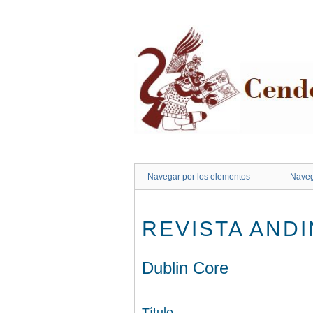
Saltar
al
contenido
principal
Navegar por los elementos
Naveg
REVISTA ANDI
Dublin Core
Título