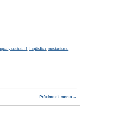
ngua y sociedad
,
lingüística
,
mesianismo
,
Próximo elemento →