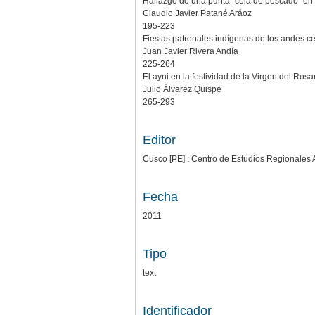
Hallazgo de una punta “cola de pescado” en 
Claudio Javier Patané Aráoz
195-223
Fiestas patronales indígenas de los andes ce
Juan Javier Rivera Andía
225-264
El ayni en la festividad de la Virgen del Rosa
Julio Álvarez Quispe
265-293
Editor
Cusco [PE] : Centro de Estudios Regionales 
Fecha
2011
Tipo
text
Identificador