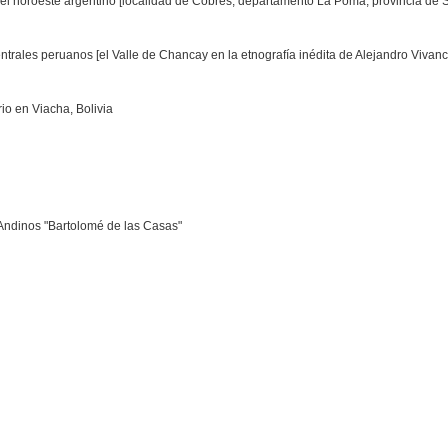
el noroeste argentino [localidad de Cobres, departamento La Poma, provincia de S
ntrales peruanos [el Valle de Chancay en la etnografía inédita de Alejandro Vivanc
rio en Viacha, Bolivia
Andinos "Bartolomé de las Casas"