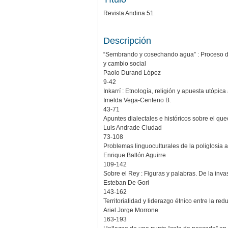
Revista Andina 51
Descripción
“Sembrando y cosechando agua” : Proceso de
y cambio social
Paolo Durand López
9-42
Inkarrí : Etnología, religión y apuesta utópic
Imelda Vega-Centeno B.
43-71
Apuntes dialectales e históricos sobre el q
Luis Andrade Ciudad
73-108
Problemas linguoculturales de la poliglosia 
Enrique Ballón Aguirre
109-142
Sobre el Rey : Figuras y palabras. De la inv
Esteban De Gori
143-162
Territorialidad y liderazgo étnico entre la r
Ariel Jorge Morrone
163-193