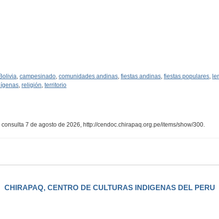
Bolivia
,
campesinado
,
comunidades andinas
,
fiestas andinas
,
fiestas populares
,
le
dígenas
,
religión
,
territorio
, consulta 7 de agosto de 2026,
http://cendoc.chirapaq.org.pe/items/show/300
.
CHIRAPAQ, CENTRO DE CULTURAS INDIGENAS DEL PERU