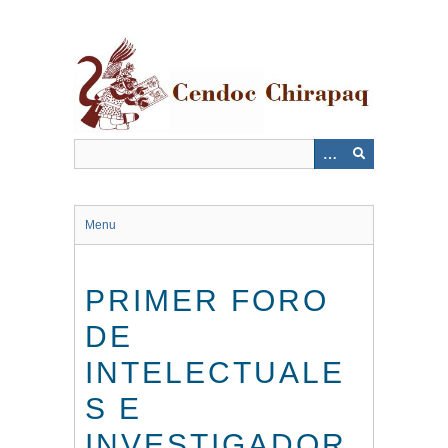
Saltar
al
contenido
principal
Menu
PRIMER FORO
DE
INTELECTUALE
S E
INVESTIGADOR