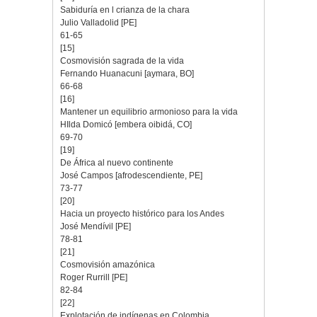
Sabiduría en l crianza de la chara
Julio Valladolid [PE]
61-65
[15]
Cosmovisión sagrada de la vida
Fernando Huanacuni [aymara, BO]
66-68
[16]
Mantener un equilibrio armonioso para la vida
HIlda Domicó [embera oibidá, CO]
69-70
[19]
De África al nuevo continente
José Campos [afrodescendiente, PE]
73-77
[20]
Hacia un proyecto histórico para los Andes
José Mendívil [PE]
78-81
[21]
Cosmovisión amazónica
Roger Rurrill [PE]
82-84
[22]
Explotación de indígenas en Colombia