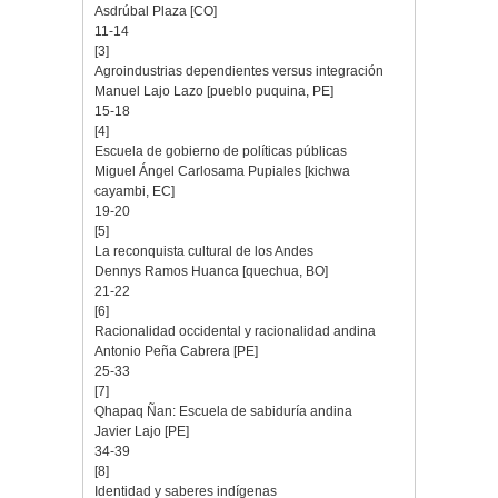
Asdrúbal Plaza [CO]
11-14
[3]
Agroindustrias dependientes versus integración
Manuel Lajo Lazo [pueblo puquina, PE]
15-18
[4]
Escuela de gobierno de políticas públicas
Miguel Ángel Carlosama Pupiales [kichwa
cayambi, EC]
19-20
[5]
La reconquista cultural de los Andes
Dennys Ramos Huanca [quechua, BO]
21-22
[6]
Racionalidad occidental y racionalidad andina
Antonio Peña Cabrera [PE]
25-33
[7]
Qhapaq Ñan: Escuela de sabiduría andina
Javier Lajo [PE]
34-39
[8]
Identidad y saberes indígenas