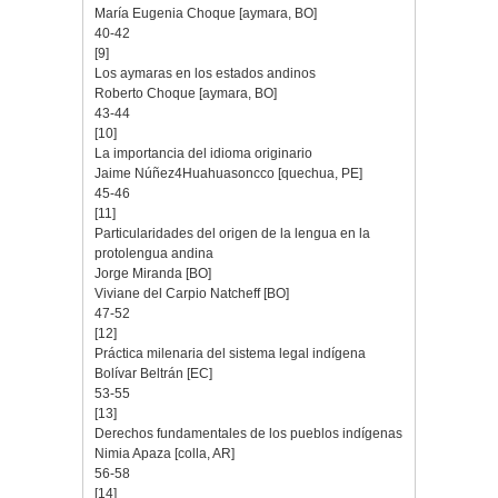
María Eugenia Choque [aymara, BO]
40-42
[9]
Los aymaras en los estados andinos
Roberto Choque [aymara, BO]
43-44
[10]
La importancia del idioma originario
Jaime Núñez4Huahuasoncco [quechua, PE]
45-46
[11]
Particularidades del origen de la lengua en la
protolengua andina
Jorge Miranda [BO]
Viviane del Carpio Natcheff [BO]
47-52
[12]
Práctica milenaria del sistema legal indígena
Bolívar Beltrán [EC]
53-55
[13]
Derechos fundamentales de los pueblos indígenas
Nimia Apaza [colla, AR]
56-58
[14]