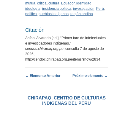
mutua
,
crítica
,
cultura
,
Ecuador
,
identidad
,
ideología
,
incidencia política
,
investigación
,
Perú
,
política
,
pueblos indígenas
,
región andina
Citación
Aníbal Alvarado [ed.], “Primer foro de intelectuales
e investigadores indígenas,”
cendoc.chirapaq.org.pe
, consulta 7 de agosto de
2026,
http://cendoc.chirapaq.org.pe/items/show/2834
.
← Elemento Anterior
Próximo elemento →
CHIRAPAQ, CENTRO DE CULTURAS
INDIGENAS DEL PERU
.