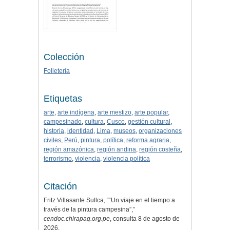
Colección
Folletería
Etiquetas
arte
,
arte indígena
,
arte mestizo
,
arte popular
,
campesinado
,
cultura
,
Cusco
,
gestión cultural
,
historia
,
identidad
,
Lima
,
museos
,
organizaciones
civiles
,
Perú
,
pintura
,
política
,
reforma agraria
,
región amazónica
,
región andina
,
región costeña
,
terrorismo
,
violencia
,
violencia política
Citación
Fritz Villasante Sullca, ““Un viaje en el tiempo a
través de la pintura campesina”,”
cendoc.chirapaq.org.pe
, consulta 8 de agosto de
2026,