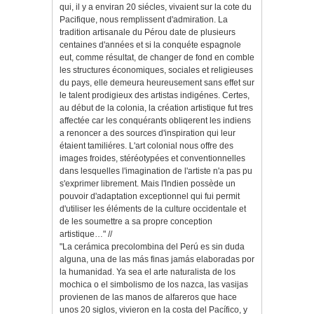
qui, il y a enviran 20 siécles, vivaient sur la cote du
Pacifique, nous remplissent d'admiration. La
tradition artisanale du Pérou date de plu­sieurs
centaines d'années et si la conquéte espa­gnole
eut, comme résultat, de changer de fond en comble
les structures économiques, sociales et religieuses
du pays, elle demeura heureusement sans effet sur
le talent prodigieux des artistas indigénes. Certes,
au début de la colonia, la création artistique fut tres
affectée car les conquérants obliqerent les indiens
a renoncer a des sources d'inspiration qui leur
étaient tamiliéres. L'art colo­nial nous offre des
images froides, stéréotypées et conventionnelles
dans lesquelles l'imagination de l'artiste n'a pas pu
s'exprimer librement. Mais l'lndien possède un
pouvoir d'adaptation exceptionnel qui fui permit
d'utiliser les éléments de la culture occidentale et
de les soumettre a sa propre conception
artistique…" //
"La cerámica precolombina del Perú es sin duda
alguna, una de las más finas jamás elaboradas por
la humanidad. Ya sea el arte naturalista de los
mochica o el simbolismo de los nazca, las vasijas
provienen de las manos de alfareros que hace
unos 20 siglos, vivieron en la costa del Pacífico, y