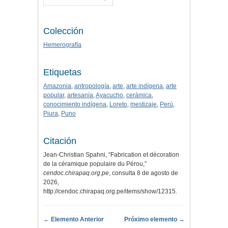
Colección
Hemerografía
Etiquetas
Amazonia
,
antropología
,
arte
,
arte indígena
,
arte
popular
,
artesanía
,
Ayacucho
,
cerámica
,
conocimiento indígena
,
Loreto
,
mestizaje
,
Perú
,
Piura
,
Puno
Citación
Jean-Christian Spahni, “Fabrication et décoration
de la céramique populaire du Pérou,”
cendoc.chirapaq.org.pe
, consulta 8 de agosto de
2026,
http://cendoc.chirapaq.org.pe/items/show/12315
.
← Elemento Anterior
Próximo elemento →