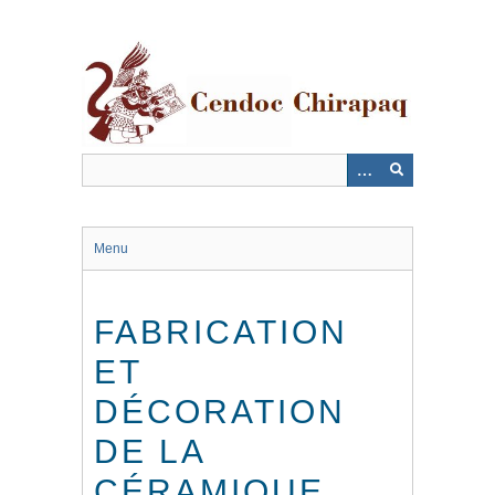
Saltar
al
contenido
principal
Menu
FABRICATION
ET
DÉCORATION
DE LA
CÉRAMIQUE