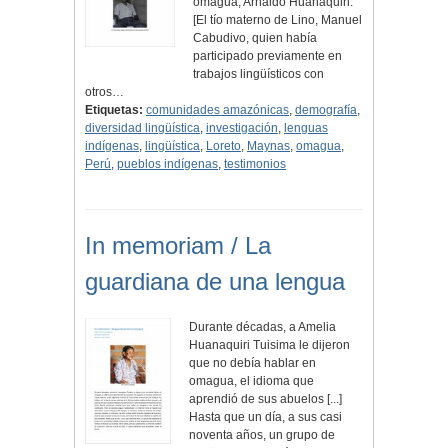
omagua, Arnaldo Huanaquiri.
[El tío materno de Lino, Manuel
Cabudivo, quien había
participado previamente en
trabajos lingüísticos con
otros…
Etiquetas:
comunidades amazónicas
,
demografía
,
diversidad lingüística
,
investigación
,
lenguas
indígenas
,
lingüística
,
Loreto
,
Maynas
,
omagua
,
Perú
,
pueblos indígenas
,
testimonios
In memoriam / La
guardiana de una lengua
Durante décadas, a Amelia
Huanaquiri Tuisima le dijeron
que no debía hablar en
omagua, el idioma que
aprendió de sus abuelos [...]
Hasta que un día, a sus casi
noventa años, un grupo de