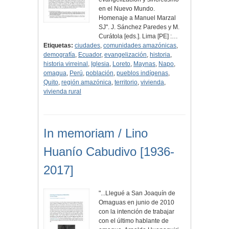
en el Nuevo Mundo.
Homenaje a Manuel Marzal
SJ". J. Sánchez Paredes y M.
Curátola [eds.]. Lima [PE] :…
Etiquetas:
ciudades
,
comunidades amazónicas
,
demografía
,
Ecuador
,
evangelización
,
historia
,
historia virreinal
,
Iglesia
,
Loreto
,
Maynas
,
Napo
,
omagua
,
Perú
,
población
,
pueblos indígenas
,
Quito
,
región amazónica
,
territorio
,
vivienda
,
vivienda rural
In memoriam / Lino
Huanío Cabudivo [1936-
2017]
"...Llegué a San Joaquín de
Omaguas en junio de 2010
con la intención de trabajar
con el último hablante de