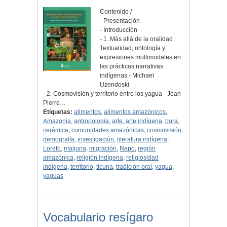
Contenido /
- Presentación
- Introducción
- 1. Más allá de la oralidad :
Textualidad, ontología y
expresiones multimodales en
las prácticas narrativas
indígenas - Michael
Uzendoski
- 2. Cosmovisión y territorio entre los yagua - Jean-
Pierre…
Etiquetas:
alimentos
,
alimentos amazónicos
,
Amazonia
,
antropología
,
arte
,
arte indígena
,
bora
,
cerámica
,
comunidades amazónicas
,
cosmovisión
,
demografía
,
investigación
,
literatura indígena
,
Loreto
,
maijuna
,
migración
,
Napo
,
región
amazónica
,
religión indígena
,
religiosidad
indígena
,
territorio
,
ticuna
,
tradición oral
,
yagua
,
yaguas
Vocabulario resígaro