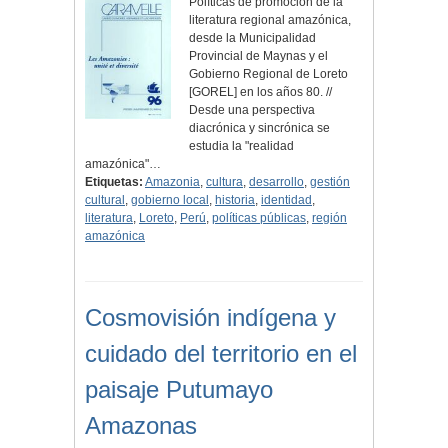
Políticas de promoción de la
literatura regional amazónica,
desde la Municipalidad
Provincial de Maynas y el
Gobierno Regional de Loreto
[GOREL] en los años 80. //
Desde una perspectiva
diacrónica y sincrónica se
estudia la "realidad
amazónica"…
Etiquetas:
Amazonia
,
cultura
,
desarrollo
,
gestión
cultural
,
gobierno local
,
historia
,
identidad
,
literatura
,
Loreto
,
Perú
,
políticas públicas
,
región
amazónica
Cosmovisión indígena y
cuidado del territorio en el
paisaje Putumayo
Amazonas