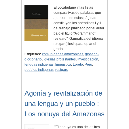
El vocabulario y las listas
comparativas de palabras que
aparecen en estas páginas
constituyen los apéndices I y II
del trabajo piblicado por el autor
bajo el título "A grammar of
resígaro" [Garmática del idioma
resígaro] tesis para optar el
grado…
Etiquetas:
comunidades amazónicas
,
glosario-
diccionario
,
Iglesias protestantes
,
investigación
,
lenguas indígenas
,
lingüística
,
Loreto
,
Perú
,
pueblos indígenas
,
resigaro
Agonía y revitalización de
una lengua y un pueblo :
Los nonuya del Amazonas
"El nonuya es una de las tres