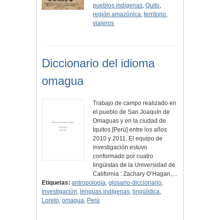
pueblos indígenas
,
Quito
,
región amazónica
,
territorio
,
viajeros
Diccionario del idioma
omagua
Trabajo de campo realizado en
el pueblo de San Joaquín de
Omaguas y en la ciudad de
Iquitos [Perú] entre los años
2010 y 2011. El equipo de
investigación estuvo
conformado por cuatro
lingüistas de la Universidad de
California : Zachary O’Hagan,…
Etiquetas:
antropología
,
glosario-diccionario
,
investigación
,
lenguas indígenas
,
lingüística
,
Loreto
,
omagua
,
Perú