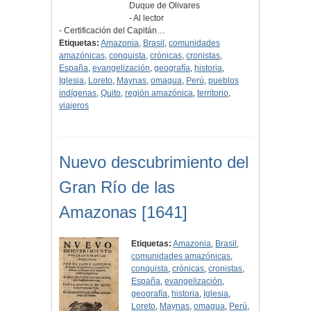
Duque de Olivares
- Al lector
- Certificación del Capitán…
Etiquetas:
Amazonia
,
Brasil
,
comunidades
amazónicas
,
conquista
,
crónicas
,
cronistas
,
España
,
evangelización
,
geografía
,
historia
,
Iglesia
,
Loreto
,
Maynas
,
omagua
,
Perú
,
pueblos
indígenas
,
Quito
,
región amazónica
,
territorio
,
viajeros
Nuevo descubrimiento del
Gran Río de las
Amazonas [1641]
Etiquetas:
Amazonia
,
Brasil
,
comunidades amazónicas
,
conquista
,
crónicas
,
cronistas
,
España
,
evangelización
,
geografía
,
historia
,
Iglesia
,
Loreto
,
Maynas
,
omagua
,
Perú
,