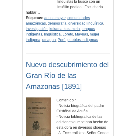
lingüistas la buscó con un
insólito pedido : Escucharla
hablar…
Etiquetas:
adulto mayor
,
comunidades
amazónicas
,
demografía
,
diversidad lingüística
,
investigación
,
kokama-kokamiria
,
lenguas
indígenas
,
lingüística
,
Loreto
,
Maynas
,
mujer
indígena
,
omagua
,
Perú
,
pueblos indígenas
Nuevo descubrimiento del
Gran Río de las
Amazonas [1891]
Contenido /
- Noticia biográfica del padre
Cristóbal de Acuña
- Noticia bibliográfica de las
ediciones que se han hecho de
esta obra en diversos idiomas
- Al Excelentísimo Señor Conde