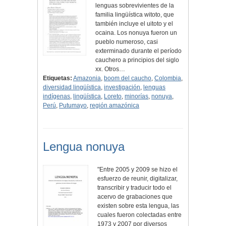
lenguas sobrevivientes de la
familia lingüística witoto, que
también incluye el uitoto y el
ocaina. Los nonuya fueron un
pueblo numeroso, casi
exterminado durante el período
cauchero a principios del siglo
xx. Otros…
Etiquetas:
Amazonia
,
boom del caucho
,
Colombia
,
diversidad lingüística
,
investigación
,
lenguas
indígenas
,
lingüística
,
Loreto
,
minorías
,
nonuya
,
Perú
,
Putumayo
,
región amazónica
Lengua nonuya
"Entre 2005 y 2009 se hizo el
esfuerzo de reunir, digitalizar,
transcribir y traducir todo el
acervo de grabaciones que
existen sobre esta lengua, las
cuales fueron colectadas entre
1973 y 2007 por diversos