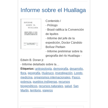
Informe sobre el Huallaga
Contenido /
- Prólogo
- Brasil ratifica la Convención
de Iquitos
- Informe del jefe de la
expedición, Doctor Cándido
Bolívar Pieltain
- Informe preliminar sobre la
geografía del río Huallaga -
Edwin B. Doran jr.
- Informe detallado sobre la…
Etiquetas:
antropología
,
demografía
,
desarrollo
,
flora
,
geografía
,
Huánuco
,
investigación
,
Loreto
,
medicina
,
organismos internacionales
,
Pasco
,
pobreza
,
pueblos indígenas
,
recursos
biogenéticos
,
recursos naturales
,
salud
,
San
Martín
,
territorio
,
viajeros