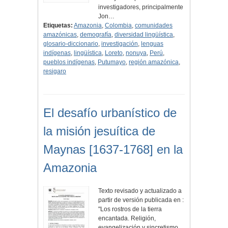
investigadores, principalmente
Jon…
Etiquetas:
Amazonia
,
Colombia
,
comunidades
amazónicas
,
demografía
,
diversidad lingüística
,
glosario-diccionario
,
investigación
,
lenguas
indígenas
,
lingüística
,
Loreto
,
nonuya
,
Perú
,
pueblos indígenas
,
Putumayo
,
región amazónica
,
resigaro
El desafío urbanístico de
la misión jesuítica de
Maynas [1637-1768] en la
Amazonia
Texto revisado y actualizado a
partir de versión publicada en :
"Los rostros de la tierra
encantada. Religión,
evangelización y sincretismo