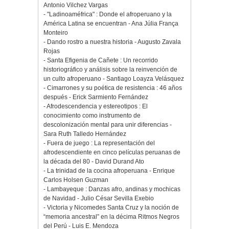
Antonio Vilchez Vargas
- "Ladinoaméfrica" : Donde el afroperuano y la
América Latina se encuentran - Ana Júlia França
Monteiro
- Dando rostro a nuestra historia - Augusto Zavala
Rojas
- Santa Efigenia de Cañete : Un recorrido
historiográfico y análisis sobre la reinvención de
un culto afroperuano - Santiago Loayza Velásquez
- Cimarrones y su poética de resistencia : 46 años
después - Erick Sarmiento Fernández
- Afrodescendencia y estereotipos : El
conocimiento como instrumento de
descolonización mental para unir diferencias -
Sara Ruth Talledo Hernández
- Fuera de juego : La representación del
afrodescendiente en cinco películas peruanas de
la década del 80 - David Durand Ato
- La trinidad de la cocina afroperuana - Enrique
Carlos Holsen Guzman
- Lambayeque : Danzas afro, andinas y mochicas
de Navidad - Julio César Sevilla Exebio
- Victoria y Nicomedes Santa Cruz y la noción de
“memoria ancestral” en la décima Ritmos Negros
del Perú - Luis E. Mendoza