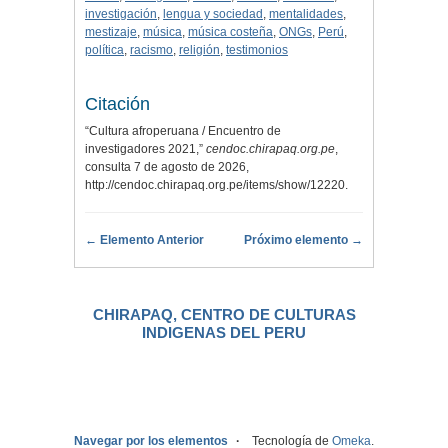
investigación
,
lengua y sociedad
,
mentalidades
,
mestizaje
,
música
,
música costeña
,
ONGs
,
Perú
,
política
,
racismo
,
religión
,
testimonios
Citación
“Cultura afroperuana / Encuentro de
investigadores 2021,”
cendoc.chirapaq.org.pe
,
consulta 7 de agosto de 2026,
http://cendoc.chirapaq.org.pe/items/show/12220
.
← Elemento Anterior
Próximo elemento →
CHIRAPAQ, CENTRO DE CULTURAS
INDIGENAS DEL PERU
.
Navegar por los elementos
Tecnología de
Omeka
.