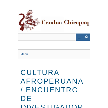
Saltar
al
contenido
principal
Menu
CULTURA
AFROPERUANA
/ ENCUENTRO
DE
INVESTIGADOR