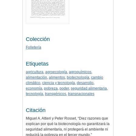
Colección
Folletería
Etiquetas
agricultura
,
agroecología
,
agroquímicos
,
alimentación
,
alimentos
,
biotecnología
,
cambio
climático
,
ciencia y tecnología
,
desarrollo
,
economía
,
pobreza
,
poder
,
seguridad alimentaria
,
tecnología
,
transgénicos
,
transnacionales
Citación
Miguel A. Altieri y Peter Rosset, “Diez razones que
explican por qué la biotecnología no garantizará la
seguridad alimentaria, ni protegerá el ambiente ni
reducirá la pobreza en el tercer mundo,”