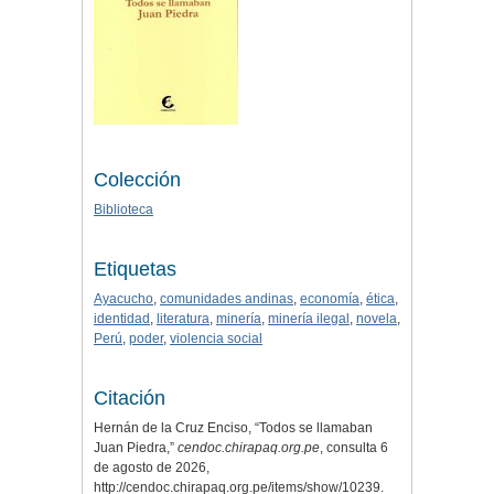
Colección
Biblioteca
Etiquetas
Ayacucho
,
comunidades andinas
,
economía
,
ética
,
identidad
,
literatura
,
minería
,
minería ilegal
,
novela
,
Perú
,
poder
,
violencia social
Citación
Hernán de la Cruz Enciso, “Todos se llamaban
Juan Piedra,”
cendoc.chirapaq.org.pe
, consulta 6
de agosto de 2026,
http://cendoc.chirapaq.org.pe/items/show/10239
.