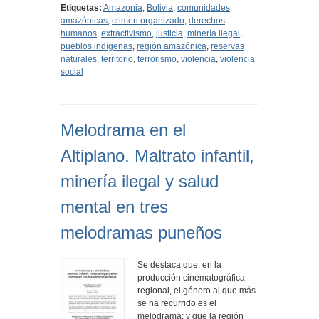
Etiquetas:
Amazonia
,
Bolivia
,
comunidades
amazónicas
,
crimen organizado
,
derechos
humanos
,
extractivismo
,
justicia
,
minería ilegal
,
pueblos indígenas
,
región amazónica
,
reservas
naturales
,
territorio
,
terrorismo
,
violencia
,
violencia
social
Melodrama en el
Altiplano. Maltrato infantil,
minería ilegal y salud
mental en tres
melodramas puneños
Se destaca que, en la
producción cinematográfica
regional, el género al que más
se ha recurrido es el
melodrama; y que la región