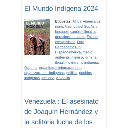
El Mundo Indígena 2024
Etiquetas:
África
,
América del
norte
,
América del Sur
,
Asia
,
bosques
,
cambio climático
,
derechos humanos
,
Estado
,
extractivismo
,
Foro
Permanente PPII
,
Hispanoamérica
,
medio
ambiente
,
minería
,
minería
ilegal
,
movimiento indígena
,
Oceanía
,
organismos internacionales
,
organizaciones indígenas
,
política
,
pueblos
indígenas
,
territorio
,
violencia
Venezuela : El asesinato
de Joaquín Hernández y
la solitaria lucha de los