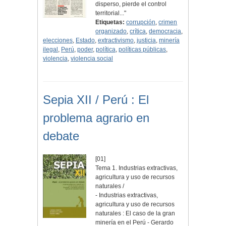
disperso, pierde el control
territorial..."
Etiquetas:
corrupción
,
crimen
organizado
,
crítica
,
democracia
,
elecciones
,
Estado
,
extractivismo
,
justicia
,
minería
ilegal
,
Perú
,
poder
,
política
,
políticas públicas
,
violencia
,
violencia social
Sepia XII / Perú : El
problema agrario en
debate
[01]
Tema 1. Industrias extractivas,
agricultura y uso de recursos
naturales /
- Industrias extractivas,
agricultura y uso de recursos
naturales : El caso de la gran
minería en el Perú - Gerardo