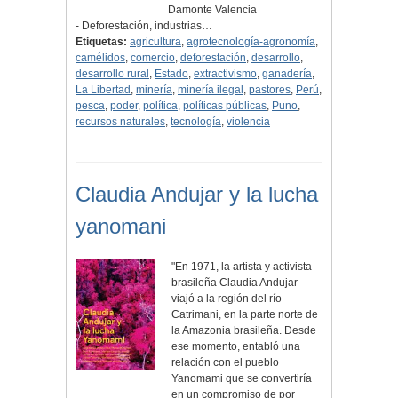
Damonte Valencia
- Deforestación, industrias…
Etiquetas:
agricultura
,
agrotecnología-agronomía
,
camélidos
,
comercio
,
deforestación
,
desarrollo
,
desarrollo rural
,
Estado
,
extractivismo
,
ganadería
,
La Libertad
,
minería
,
minería ilegal
,
pastores
,
Perú
,
pesca
,
poder
,
política
,
políticas públicas
,
Puno
,
recursos naturales
,
tecnología
,
violencia
Claudia Andujar y la lucha
yanomani
"En 1971, la artista y activista
brasileña Claudia Andujar
viajó a la región del río
Catrimani, en la parte norte de
la Amazonia brasileña. Desde
ese momento, entabló una
relación con el pueblo
Yanomami que se convertiría
en un compromiso de por