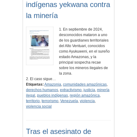
indígenas yekwana contra
la minería
1. En septiembre de 2024,
desconocidos mataron a uno
de los guardianes territoriales
del Alto Ventuari, conocidos
como Ayukuweni, en el sureño
estado Amazonas, y la
principal sospecha recae
sobre los mineros ilegales de
la zona.
2. El caso sigue…
Etiquetas:
Amazonia
,
comunidades amazónicas
,
derechos humanos
,
extractivismo
,
justicia
,
minería
ilegal
,
pueblos indígenas
,
región amazónica
,
territorio
,
terrorismo
,
Venezuela
,
violencia
,
violencia social
Tras el asesinato de