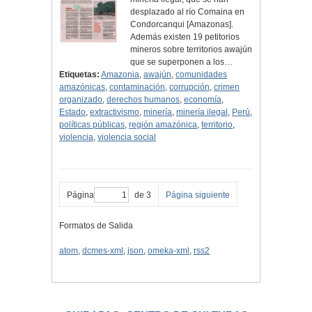
desplazado al río Comaina en
Condorcanqui [Amazonas].
Además existen 19 petitorios
mineros sobre territorios awajún
que se superponen a los…
Etiquetas:
Amazonia
,
awajún
,
comunidades
amazónicas
,
contaminación
,
corrupción
,
crimen
organizado
,
derechos humanos
,
economía
,
Estado
,
extractivismo
,
minería
,
minería ilegal
,
Perú
,
políticas públicas
,
región amazónica
,
territorio
,
violencia
,
violencia social
Página
de 3
Página siguiente
Formatos de Salida
atom
,
dcmes-xml
,
json
,
omeka-xml
,
rss2