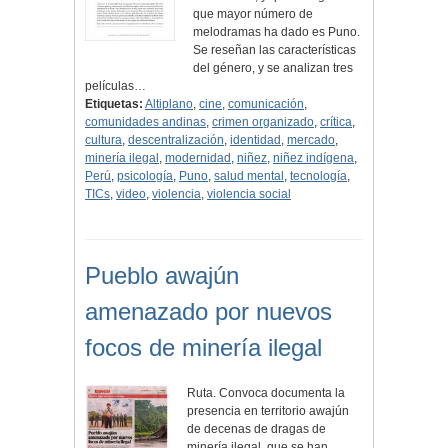
que mayor número de
melodramas ha dado es Puno.
Se reseñan las características
del género, y se analizan tres
películas…
Etiquetas:
Altiplano
,
cine
,
comunicación
,
comunidades andinas
,
crimen organizado
,
crítica
,
cultura
,
descentralización
,
identidad
,
mercado
,
minería ilegal
,
modernidad
,
niñez
,
niñez indígena
,
Perú
,
psicología
,
Puno
,
salud mental
,
tecnología
,
TICs
,
video
,
violencia
,
violencia social
Pueblo awajún
amenazado por nuevos
focos de minería ilegal
Ruta. Convoca documenta la
presencia en territorio awajún
de decenas de dragas de
minería ilegal, que se han