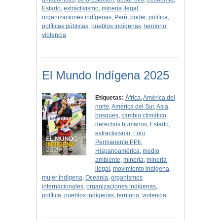
Estado
,
extractivismo
,
minería ilegal
,
organizaciones indígenas
,
Perú
,
poder
,
política
,
políticas públicas
,
pueblos indígenas
,
territorio
,
violencia
El Mundo Indígena 2025
Etiquetas:
África
,
América del
norte
,
América del Sur
,
Asia
,
bosques
,
cambio climático
,
derechos humanos
,
Estado
,
extractivismo
,
Foro
Permanente PPII
,
Hispanoamérica
,
medio
ambiente
,
minería
,
minería
ilegal
,
movimiento indígena
,
mujer indígena
,
Oceanía
,
organismos
internacionales
,
organizaciones indígenas
,
política
,
pueblos indígenas
,
territorio
,
violencia