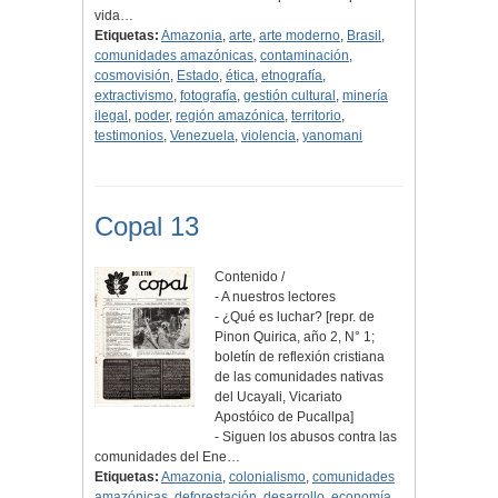
vida…
Etiquetas:
Amazonia
,
arte
,
arte moderno
,
Brasil
,
comunidades amazónicas
,
contaminación
,
cosmovisión
,
Estado
,
ética
,
etnografía
,
extractivismo
,
fotografía
,
gestión cultural
,
minería
ilegal
,
poder
,
región amazónica
,
territorio
,
testimonios
,
Venezuela
,
violencia
,
yanomani
Copal 13
Contenido /
- A nuestros lectores
- ¿Qué es luchar? [repr. de
Pinon Quirica, año 2, N° 1;
boletín de reflexión cristiana
de las comunidades nativas
del Ucayali, Vicariato
Apostóico de Pucallpa]
- Siguen los abusos contra las
comunidades del Ene…
Etiquetas:
Amazonia
,
colonialismo
,
comunidades
amazónicas
,
deforestación
,
desarrollo
,
economía
,