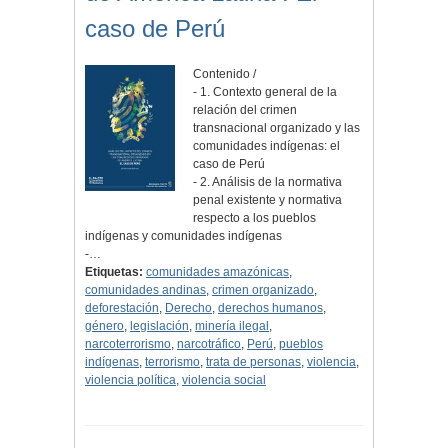
caso de Perú
Contenido /
- 1. Contexto general de la
relación del crimen
transnacional organizado y las
comunidades indígenas: el
caso de Perú
- 2. Análisis de la normativa
penal existente y normativa
respecto a los pueblos
indígenas y comunidades indígenas
-…
Etiquetas:
comunidades amazónicas
,
comunidades andinas
,
crimen organizado
,
deforestación
,
Derecho
,
derechos humanos
,
género
,
legislación
,
minería ilegal
,
narcoterrorismo
,
narcotráfico
,
Perú
,
pueblos
indígenas
,
terrorismo
,
trata de personas
,
violencia
,
violencia política
,
violencia social