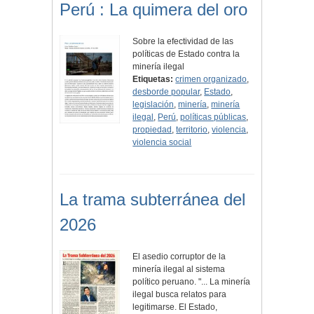
Perú : La quimera del oro
Sobre la efectividad de las
políticas de Estado contra la
minería ilegal
Etiquetas:
crimen organizado
,
desborde popular
,
Estado
,
legislación
,
minería
,
minería
ilegal
,
Perú
,
políticas públicas
,
propiedad
,
territorio
,
violencia
,
violencia social
La trama subterránea del
2026
El asedio corruptor de la
minería ilegal al sistema
político peruano. "... La minería
ilegal busca relatos para
legitimarse. El Estado,