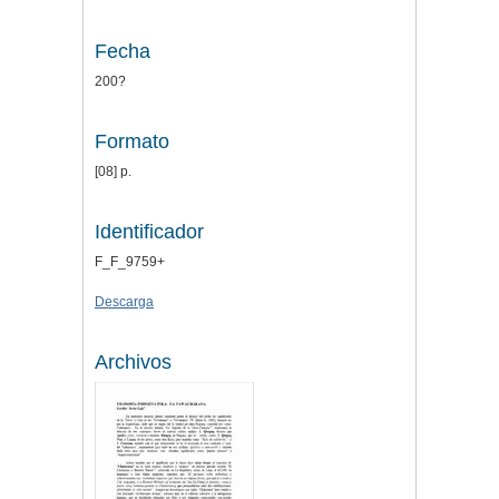
Fecha
200?
Formato
[08] p.
Identificador
F_F_9759+
Descarga
Archivos