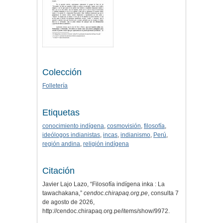
Colección
Folletería
Etiquetas
conocimiento indígena
,
cosmovisión
,
filosofía
,
ideólogos indianistas
,
incas
,
indianismo
,
Perú
,
región andina
,
religión indígena
Citación
Javier Lajo Lazo, “Filosofía indígena inka : La
tawachakana,”
cendoc.chirapaq.org.pe
, consulta 7
de agosto de 2026,
http://cendoc.chirapaq.org.pe/items/show/9972
.