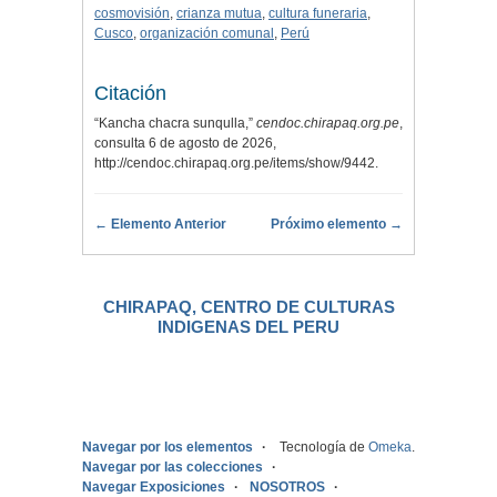
cosmovisión
,
crianza mutua
,
cultura funeraria
,
Cusco
,
organización comunal
,
Perú
Citación
“Kancha chacra sunqulla,”
cendoc.chirapaq.org.pe
,
consulta 6 de agosto de 2026,
http://cendoc.chirapaq.org.pe/items/show/9442
.
← Elemento Anterior
Próximo elemento →
CHIRAPAQ, CENTRO DE CULTURAS
INDIGENAS DEL PERU
.
Navegar por los elementos
Tecnología de
Omeka
.
Navegar por las colecciones
Navegar Exposiciones
NOSOTROS