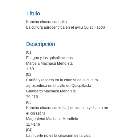
Título
Kancha chacra sunqulla
La cultura agrocéntrica en el ayllu Quispillaccta
Descripción
[01]
El agua y los quispillactinos
Marcela Machaca Mendieta
1-69
[02]
Cariño y respeto en la crianza de la cultura
agrocéntrica en el ayllu de Quispillacta
Gualberto Machaca Mendieta
70-116
[03]
Kancha chacra sunkulla [con kancha y chacra en
el corazón]
Magdalena Machaca Mendieta
117-146
[04]
La muerte no es la cesación de la vida