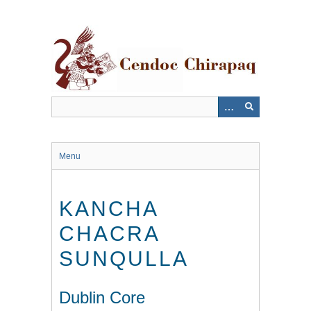
Saltar
al
contenido
principal
Menu
KANCHA
CHACRA
SUNQULLA
Dublin Core