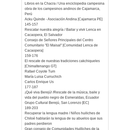
Libros en la Chacra / Una enciclopedia campesina
obra de los campesinos andinos de Cajamarca,
Perú
Acku Quinde - Asociación Andina [Cajamarca PE]
145-157
Rescatar nuestra alegría / Bailar y vivir Lenca en
Cacaopera, El Salvador
Consejo de Señores Principales del Centro
Comunitario "El Maisal" [Comunidad Lenca de
Cacaopera]
159-176
El rescate de nuestras tradiciones cakchiqueles
[Chimaltenango GT]
Rafael Coyote Tum
María Luisa Curruchich
Carlos Enrique Us
177-187
¡Qué viva Berejú! /Rescate de la música, baile y
vida del pueblo negro de Esmeraldas, Ecuador
Grupo Cultural Berejú, San Lorenzo [EC]
189-203
Recuperar la lengua madre / Niños huiliches de
Chiloé hablarán la lengua de su abuelos que sus
padres perdieron
Gran consejo de Comunidades Huilliches de la