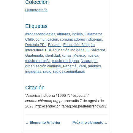
Colección
Hemerografía
Etiquetas
afrodescendientes
,
aimaras
,
Bolivia
,
Cajamarca
,
Chile
,
comunicación
,
comunicadores indígenas
,
Decenio PPII
,
Ecuador
,
Educación Bilingüe
Intercultural EBI
,
educación indígena
,
El Salvador
,
Guatemala
,
identidad
,
kunas
,
México
,
música
,
música costeña
,
música indígena
,
Nicaragua
,
organización comunal
,
Panamá
,
Perú
,
pueblos
indígenas
,
radio
,
radios comunitarias
Citación
“América Indígena / 1996 [N° especial],”
cendoc.chirapaq.org.pe
, consulta 7 de agosto de
2026,
http://cendoc.chirapaq.org.pe/items/show/93
.
← Elemento Anterior
Próximo elemento →