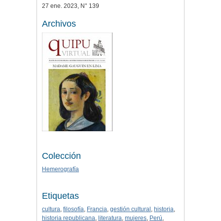
27 ene. 2023, N° 139
Archivos
Colección
Hemerografía
Etiquetas
cultura
,
filosofía
,
Francia
,
gestión cultural
,
historia
,
historia republicana
,
literatura
,
mujeres
,
Perú
,