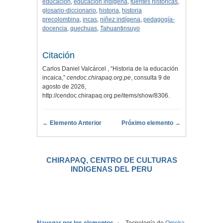
educación
,
educación indígena
,
fuentes históricas
,
glosario-diccionario
,
historia
,
historia
precolombina
,
incas
,
niñez indígena
,
pedagogía-
docencia
,
quechuas
,
Tahuantinsuyo
Citación
Carlos Daniel Valcárcel , “Historia de la educación
incaica,”
cendoc.chirapaq.org.pe
, consulta 9 de
agosto de 2026,
http://cendoc.chirapaq.org.pe/items/show/8306
.
← Elemento Anterior
Próximo elemento →
CHIRAPAQ, CENTRO DE CULTURAS
INDIGENAS DEL PERU
.