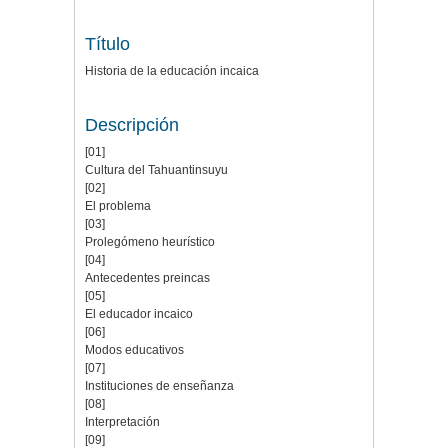
Título
Historia de la educación incaica
Descripción
[01]
Cultura del Tahuantinsuyu
[02]
El problema
[03]
Prolegómeno heurístico
[04]
Antecedentes preincas
[05]
El educador incaico
[06]
Modos educativos
[07]
Instituciones de enseñanza
[08]
Interpretación
[09]