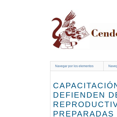
Saltar
al
contenido
principal
Navegar por los elementos
Naveg
CAPACITACIÓ
DEFIENDEN D
REPRODUCTIV
PREPARADAS