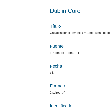
Dublin Core
Título
Capacitación bienvenida / Campesinas defie
Fuente
El Comercio. Lima, s.f.
Fecha
s.f.
Formato
1 p. [rec. p.]
Identificador