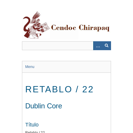
Saltar
al
contenido
principal
Menu
RETABLO / 22
Dublin Core
Título
Retablo / 22