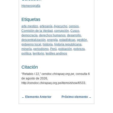
Hemerografía
Etiquetas
arte mestizo
,
artesanía
,
Ayacucho
,
censos
,
Comisión de la Verdad
,
corrupción
,
Cusco
,
democracia
,
derechos humanos
,
desarrollo
,
descentralización
,
energía
,
estadísticas
,
gestión
,
gobierno local
,
historia
,
historia republicana
,
minería
,
periodismo
,
Perú
,
población
,
pobreza
,
política
,
territorio
,
textiles andinos
Citación
“Retablo / 22,”
cendoc.chirapaq.org.pe
, consulta 6
de agosto de 2026,
http://cendoc.chirapaq.org.pe/items/show/6533
.
← Elemento Anterior
Próximo elemento →