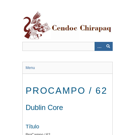
Saltar
al
contenido
principal
Menu
PROCAMPO / 62
Dublin Core
Título
ProCampo / 62