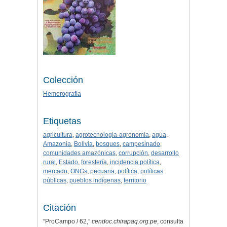
Colección
Hemerografía
Etiquetas
agricultura
,
agrotecnología-agronomía
,
agua
,
Amazonia
,
Bolivia
,
bosques
,
campesinado
,
comunidades amazónicas
,
corrupción
,
desarrollo
rural
,
Estado
,
forestería
,
incidencia política
,
mercado
,
ONGs
,
pecuaria
,
política
,
políticas
públicas
,
pueblos indígenas
,
territorio
Citación
“ProCampo / 62,”
cendoc.chirapaq.org.pe
, consulta