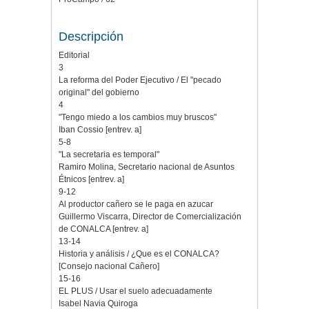
Descripción
Editorial
3
La reforma del Poder Ejecutivo / El "pecado
original" del gobierno
4
"Tengo miedo a los cambios muy bruscos"
Iban Cossio [entrev. a]
5-8
"La secretaria es temporal"
Ramiro Molina, Secretario nacional de Asuntos
Étnicos [entrev. a]
9-12
Al productor cañero se le paga en azucar
Guillermo Viscarra, Director de Comercialización
de CONALCA [entrev. a]
13-14
Historia y análisis / ¿Que es el CONALCA?
[Consejo nacional Cañero]
15-16
EL PLUS / Usar el suelo adecuadamente
Isabel Navia Quiroga