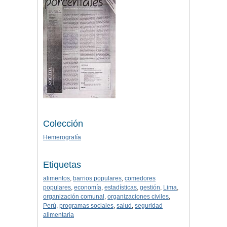
Colección
Hemerografía
Etiquetas
alimentos
,
barrios populares
,
comedores
populares
,
economía
,
estadísticas
,
gestión
,
Lima
,
organización comunal
,
organizaciones civiles
,
Perú
,
programas sociales
,
salud
,
seguridad
alimentaria