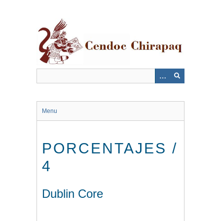
Saltar
al
contenido
principal
Menu
PORCENTAJES /
4
Dublin Core