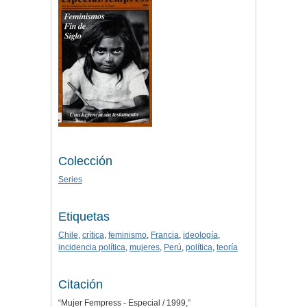
Colección
Series
Etiquetas
Chile
,
crítica
,
feminismo
,
Francia
,
ideología
,
incidencia política
,
mujeres
,
Perú
,
política
,
teoría
Citación
“Mujer Fempress - Especial / 1999,”