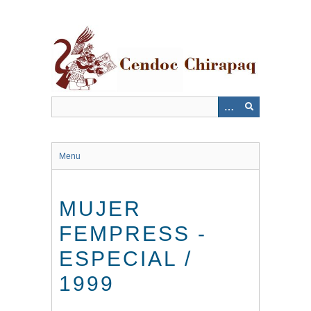
Saltar
al
contenido
principal
Menu
MUJER
FEMPRESS -
ESPECIAL /
1999